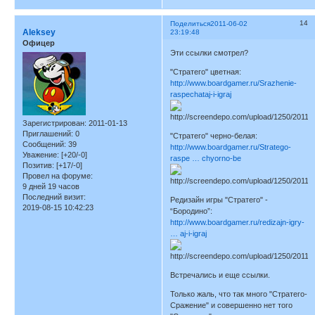
14
Поделиться
2011-06-02
Aleksey
23:19:48
Офицер
Эти ссылки смотрел?
"Стратего" цветная:
http://www.boardgamer.ru/Srazhenie-
raspechataj-i-igraj
Зарегистрирован
: 2011-01-13
Приглашений:
0
"Стратего" черно-белая:
Сообщений:
39
http://www.boardgamer.ru/Stratego-
Уважение:
[+20/-0]
raspe … chyorno-be
Позитив:
[+17/-0]
Провел на форуме:
9 дней 19 часов
Последний визит:
Редизайн игры "Стратего" -
2019-08-15 10:42:23
“Бородино”:
http://www.boardgamer.ru/redizajn-igry-
… aj-i-igraj
Встречались и еще ссылки.
Только жаль, что так много "Стратего-
Сражение" и совершенно нет того