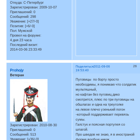
Откуда:
С-Петербург
Зарегистрирован
: 2009-10-07
Приглашений:
0
Сообщений:
298
Уважение:
[+27/-0]
Позитив:
[+6/-0]
Пол:
Мужской
Провел на форуме:
4 дня 23 часа
Последний визит:
2014-03-06 23:33:49
26
Поделиться
2011-09-06
Prohojy
19:53:40
Ветеран
Пуговицы по борту просто
необходимы, я понимаю что солдатик
мультяшный,
но кафтан без пуговиц дико
смотрится, плюс по три пуговицы на
обшлагах и одна на треуголке
на левое плечо узенький погон
-который поддерживает перевязь
сумы.
Галстук и поясная портупея со
Зарегистрирован
: 2010-08-30
шпагой.
Приглашений:
0
Сообщений:
513
Про шведов не знаю, я в иностраной
Уважение:
[+36/-0]
форме вообще никак.