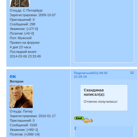
Откуда:
С-Петербург
Зарегистрирован
: 2009-10-07
Приглашений:
0
Сообщений:
298
Уважение:
[+27/-0]
Позитив:
[+6/-0]
Пол:
Мужской
Провел на форуме:
4 дня 23 часа
Последний визит:
2014-03-06 23:33:49
12
Поделиться
2011-06-02
RIK
22:29:19
Ветеран
Скандинав
написал(а):
Отлично получилось!
Откуда:
Питер
Зарегистрирован
: 2010-01-17
Приглашений:
0
Сообщений:
3169
0
Уважение:
[+90/-1]
Позитив:
[+268/-14]