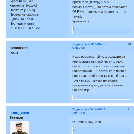
Сообщений:
39
оригиналу (в меру моих
Уважение:
[+20/-0]
возможностей), но потом показался
Позитив:
[+17/-0]
ОЧЕНЬ плоским и добавил чуть-чуть
Провел на форуме:
теней.
9 дней 19 часов
Критикуйте...
Последний визит:
2019-08-15 10:42:23
0
10
Поделиться
2011-06-02
полковник
04:19:05
Гость
Надо правила найти, а солдатиков
нарисовать не проблема - можно
сделать из семилетней войны или
наполеоники ... Насколько я помню -
основная особенность игры была в
том что противники не видели
построения друг друга до самого
начала игры ...
0
11
Поделиться
2011-06-02
Скандинав
19:38:05
Ветеран
Отлично получилось!
0