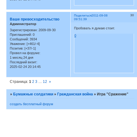
30
Поделиться
2011-09-08
Ваше превосходительство
09:51:39
Администратор
Пробовать я думаю стоит.
Зарегистрирован
: 2009-09-30
Приглашений:
0
0
Сообщений:
3934
Уважение:
[+461/-4]
Позитив:
[+37/-1]
Провел на форуме:
1 месяц 24 дня
Последний визит:
2025-02-24 20:14:45
Страница:
1
2
3
…
12
»
»
Бумажные солдатики
»
Гражданская война
»
Игра "Сражение"
создать бесплатный форум