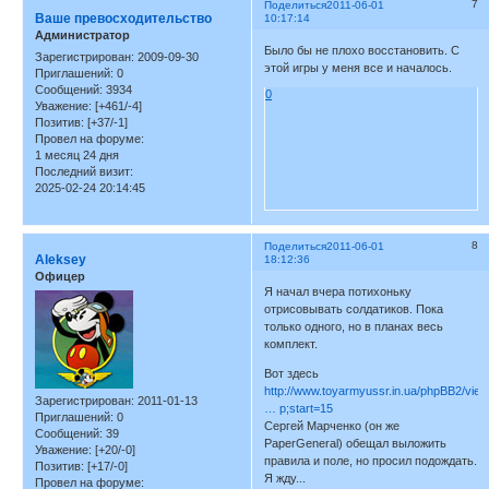
7
Поделиться
2011-06-01
Ваше превосходительство
10:17:14
Администратор
Было бы не плохо восстановить. С
Зарегистрирован
: 2009-09-30
этой игры у меня все и началось.
Приглашений:
0
Сообщений:
3934
0
Уважение:
[+461/-4]
Позитив:
[+37/-1]
Провел на форуме:
1 месяц 24 дня
Последний визит:
2025-02-24 20:14:45
8
Поделиться
2011-06-01
Aleksey
18:12:36
Офицер
Я начал вчера потихоньку
отрисовывать солдатиков. Пока
только одного, но в планах весь
комплект.
Вот здесь
http://www.toyarmyussr.in.ua/phpBB2/vie
Зарегистрирован
: 2011-01-13
… p;start=15
Приглашений:
0
Сергей Марченко (он же
Сообщений:
39
PaperGeneral) обещал выложить
Уважение:
[+20/-0]
правила и поле, но просил подождать.
Позитив:
[+17/-0]
Я жду...
Провел на форуме: