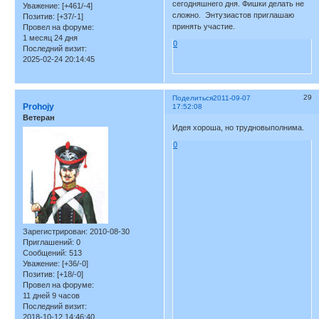
сегодняшнего дня. Фишки делать не
Уважение:
[+461/-4]
сложно. Энтузиастов приглашаю
Позитив:
[+37/-1]
принять участие.
Провел на форуме:
1 месяц 24 дня
0
Последний визит:
2025-02-24 20:14:45
29
Поделиться
2011-09-07
Prohojy
17:52:08
Ветеран
Идея хороша, но трудновыполнима.
0
Зарегистрирован
: 2010-08-30
Приглашений:
0
Сообщений:
513
Уважение:
[+36/-0]
Позитив:
[+18/-0]
Провел на форуме:
11 дней 9 часов
Последний визит:
2018-10-12 14:46:40