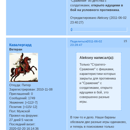
"Сражения" из детства с
солдатиками,
открыто идущими в
бой на условного противника
.
Отредактировано Aleksey (2011-06-02
23:40:27)
0
15
Поделиться
2011-06-02
Кавалергард
23:28:47
Ветеран
Aleksey написал(а):
Только "Стратего-
Сражение" с фишками,
характеристики которых
закрыты для противника
и "Сражение" с
Откуда:
Питер
солдатиками, открыто
Зарегистрирован
: 2010-11-08
идущими в бой, это
Приглашений:
0
совершенно разные
Сообщений:
1749
игры.
Уважение:
[+112/-7]
Позитив:
[+115/-12]
Пол:
Мужской
Провел на форуме:
В том-то и дело. Наши бараны
27 дней 5 часов
обозвали две разные игры одинаково,
Последний визит:
и теперь в поисковике только
2020-02-20 16:14:36