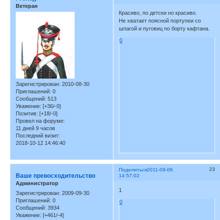
Ветеран
Красиво, по детски но красиво.
Не хватает поясной портупеи со
шпагой и пуговиц по борту кафтана.
0
Зарегистрирован
: 2010-08-30
Приглашений:
0
Сообщений:
513
Уважение:
[+36/-0]
Позитив:
[+18/-0]
Провел на форуме:
11 дней 9 часов
Последний визит:
2018-10-12 14:46:40
23
Поделиться
2011-09-06
Ваше превосходительство
14:57:02
Администратор
1
Зарегистрирован
: 2009-09-30
Приглашений:
0
0
Сообщений:
3934
Уважение:
[+461/-4]