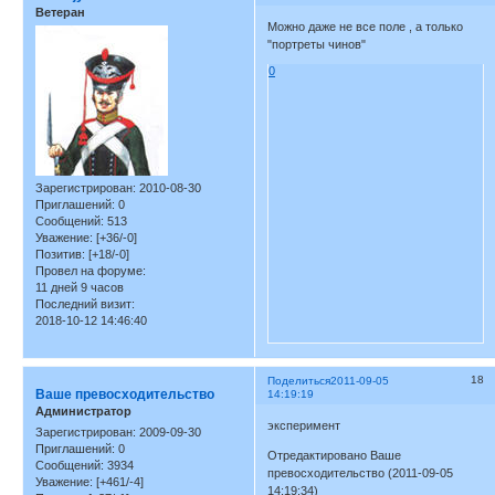
Ветеран
Можно даже не все поле , а только
"портреты чинов"
0
Зарегистрирован
: 2010-08-30
Приглашений:
0
Сообщений:
513
Уважение:
[+36/-0]
Позитив:
[+18/-0]
Провел на форуме:
11 дней 9 часов
Последний визит:
2018-10-12 14:46:40
18
Поделиться
2011-09-05
Ваше превосходительство
14:19:19
Администратор
эксперимент
Зарегистрирован
: 2009-09-30
Приглашений:
0
Отредактировано Ваше
Сообщений:
3934
превосходительство (2011-09-05
Уважение:
[+461/-4]
14:19:34)