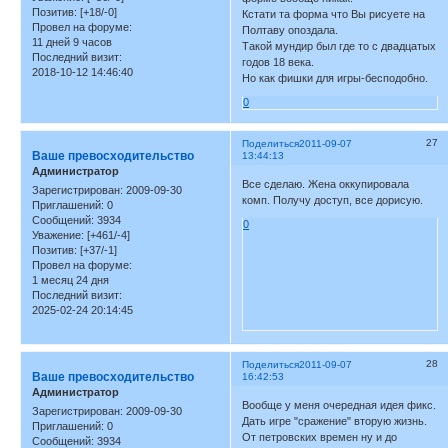
Позитив:
[+18/-0]
Кстати та форма что Вы рисуете на
Провел на форуме:
Полтаву опоздала.
11 дней 9 часов
Такой мундир был где то с двадцатых
Последний визит:
годов 18 века.
2018-10-12 14:46:40
Но как фишки для игры-бесподобно.
0
27
Поделиться
2011-09-07
Ваше превосходительство
13:44:13
Администратор
Все сделаю. Жена оккупировала
Зарегистрирован
: 2009-09-30
комп. Получу доступ, все дорисую.
Приглашений:
0
Сообщений:
3934
0
Уважение:
[+461/-4]
Позитив:
[+37/-1]
Провел на форуме:
1 месяц 24 дня
Последний визит:
2025-02-24 20:14:45
28
Поделиться
2011-09-07
Ваше превосходительство
16:42:53
Администратор
Вообще у меня очередная идея фикс.
Зарегистрирован
: 2009-09-30
Дать игре "сражение" вторую жизнь.
Приглашений:
0
От петровских времен ну и до
Сообщений:
3934