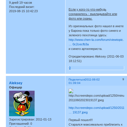
9 дней 19 часов
Последний визит:
Если у кого-то что-нибудь
2019-08-15 10:42:23
сохранилось - выкладывайте или
фото или сканы.
Из оригинальных фото нашел в инете
у Барона пока только фото синего и
зеленого пехотинца здесь:
http://www.chen-la.com/forum/viewtopic.
… 0c2cecfb3a
и синего артиллериста.
Отредактировано Aleksey (2011-06-03
18:12:51)
0
9
Поделиться
2011-06-02
Aleksey
01:39:04
Офицер
http://screendepo.com/upload/1250/20110
… 19137.jpeg
Зарегистрирован
: 2011-01-13
Первый пошел!!!
Приглашений:
0
Старался максимально приблизить к