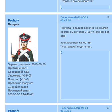
Стратего высвечивается.
0
16
Поделиться
2011-06-03
Prohojy
00:47:20
Ветеран
Господа , спасибо конечно за ссылки
но мне бы хотелось найти именно вот
это:
но в хорошем качестве.
"Ностальжи" видите ли...
0
Зарегистрирован
: 2010-08-30
Приглашений:
0
Сообщений:
513
Уважение:
[+36/-0]
Позитив:
[+18/-0]
Провел на форуме:
11 дней 9 часов
Последний визит:
2018-10-12 14:46:40
17
Поделиться
2011-06-03
Prohojy
00:49:05