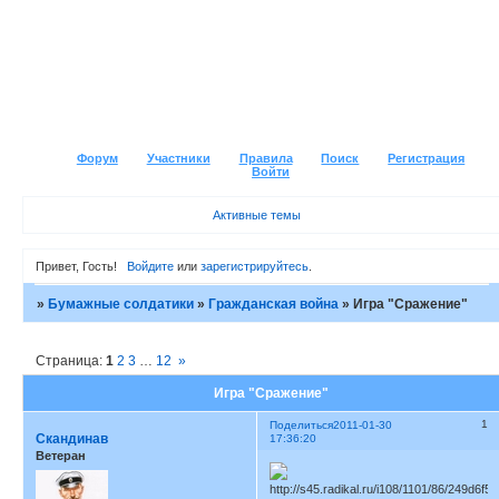
Форум
Участники
Правила
Поиск
Регистрация
Войти
Активные темы
Привет, Гость!
Войдите
или
зарегистрируйтесь
.
»
Бумажные солдатики
»
Гражданская война
»
Игра "Сражение"
Страница:
1
2
3
…
12
»
Игра "Сражение"
1
Поделиться
2011-01-30
Скандинав
17:36:20
Ветеран