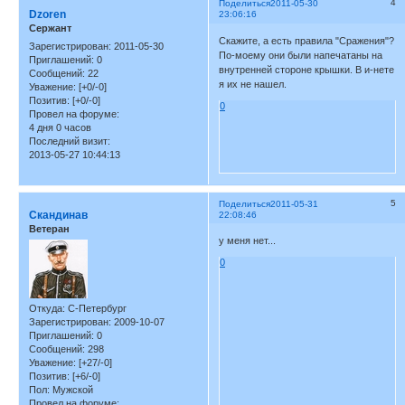
4
Поделиться
2011-05-30
Dzoren
23:06:16
Сержант
Скажите, а есть правила "Сражения"?
Зарегистрирован
: 2011-05-30
По-моему они были напечатаны на
Приглашений:
0
внутренней стороне крышки. В и-нете
Сообщений:
22
я их не нашел.
Уважение:
[+0/-0]
Позитив:
[+0/-0]
0
Провел на форуме:
4 дня 0 часов
Последний визит:
2013-05-27 10:44:13
5
Поделиться
2011-05-31
Скандинав
22:08:46
Ветеран
у меня нет...
0
Откуда:
С-Петербург
Зарегистрирован
: 2009-10-07
Приглашений:
0
Сообщений:
298
Уважение:
[+27/-0]
Позитив:
[+6/-0]
Пол:
Мужской
Провел на форуме: