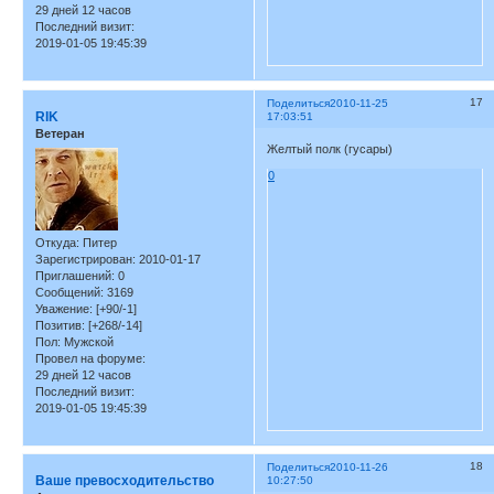
29 дней 12 часов
Последний визит:
2019-01-05 19:45:39
17
Поделиться
2010-11-25
RIK
17:03:51
Ветеран
Желтый полк (гусары)
0
Откуда:
Питер
Зарегистрирован
: 2010-01-17
Приглашений:
0
Сообщений:
3169
Уважение:
[+90/-1]
Позитив:
[+268/-14]
Пол:
Мужской
Провел на форуме:
29 дней 12 часов
Последний визит:
2019-01-05 19:45:39
18
Поделиться
2010-11-26
Ваше превосходительство
10:27:50