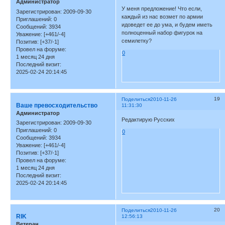
Администратор
У меня предложение! Что если,
Зарегистрирован
: 2009-09-30
каждый из нас возмет по армии
Приглашений:
0
идоведет ее до ума, и будем иметь
Сообщений:
3934
полноценный набор фигурок на
Уважение:
[+461/-4]
семилетку?
Позитив:
[+37/-1]
Провел на форуме:
0
1 месяц 24 дня
Последний визит:
2025-02-24 20:14:45
19
Поделиться
2010-11-26
Ваше превосходительство
11:31:30
Администратор
Редактирую Русских
Зарегистрирован
: 2009-09-30
Приглашений:
0
0
Сообщений:
3934
Уважение:
[+461/-4]
Позитив:
[+37/-1]
Провел на форуме:
1 месяц 24 дня
Последний визит:
2025-02-24 20:14:45
20
Поделиться
2010-11-26
RIK
12:56:13
Ветеран