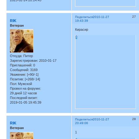
2025-02-24 20:14:45
27
Поделиться
2010-11-27
RIK
19:43:39
Ветеран
Кирасир
0
Откуда:
Питер
Зарегистрирован
: 2010-01-17
Приглашений:
0
Сообщений:
3169
Уважение:
[+90/-1]
Позитив:
[+268/-14]
Пол:
Мужской
Провел на форуме:
29 дней 12 часов
Последний визит:
2019-01-05 19:45:39
28
Поделиться
2010-11-27
RIK
20:49:06
Ветеран
1