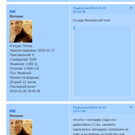
8
Поделиться
2010-11-22
RIK
14:42:39
Ветеран
Гусары Венгерский полк
0
Откуда:
Питер
Зарегистрирован
: 2010-01-17
Приглашений:
0
Сообщений:
3169
Уважение:
[+90/-1]
Позитив:
[+268/-14]
Пол:
Мужской
Провел на форуме:
29 дней 12 часов
Последний визит:
2019-01-05 19:45:39
9
Поделиться
2010-11-22
RIK
14:47:49
Ветеран
пехота + гренадер (надо его
дорисовать) Стас, сможите
нарисовать гренадеру патронник на
пояс и на ремень устройство для