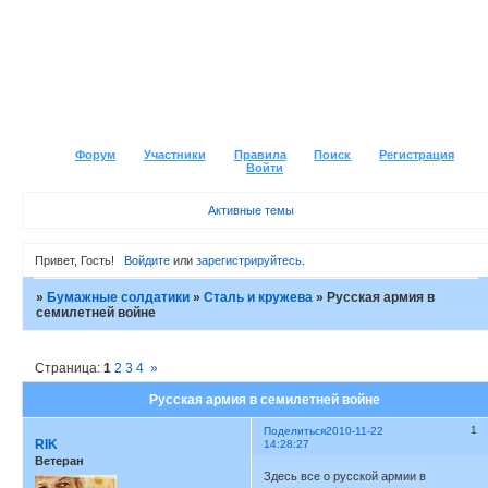
Форум
Участники
Правила
Поиск
Регистрация
Войти
Активные темы
Привет, Гость!
Войдите
или
зарегистрируйтесь
.
»
Бумажные солдатики
»
Сталь и кружева
»
Русская армия в
семилетней войне
Страница:
1
2
3
4
»
Русская армия в семилетней войне
1
Поделиться
2010-11-22
RIK
14:28:27
Ветеран
Здесь все о русской армии в