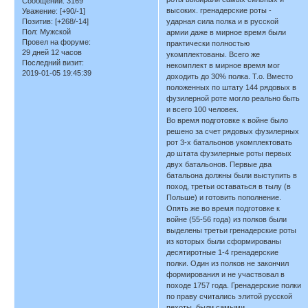
Сообщений:
3169
высоких. гренадерские роты -
Уважение:
[+90/-1]
Позитив:
[+268/-14]
ударная сила полка и в русской
Пол:
Мужской
армии даже в мирное время были
Провел на форуме:
практически полностью
29 дней 12 часов
укомплектованы. Всего же
Последний визит:
некомплект в мирное время мог
2019-01-05 19:45:39
доходить до 30% полка. Т.о. Вместо
положенных по штату 144 рядовых в
фузилерной роте могло реально быть
и всего 100 человек.
Во время подготовке к войне было
решено за счет рядовых фузилерных
рот 3-х батальонов укомплектовать
до штата фузилерные роты первых
двух батальонов. Первые два
батальона должны были выступить в
поход, третьи оставаться в тылу (в
Польше) и готовить пополнение.
Опять же во время подготовке к
войне (55-56 года) из полков были
выделены третьи гренадерские роты
из которых были сформированы
десятиротные 1-4 гренадерские
полки. Один из полков не закончил
формирования и не участвовал в
походе 1757 года. Гренадерские полки
по праву считались элитой русской
пехоты, были самыми