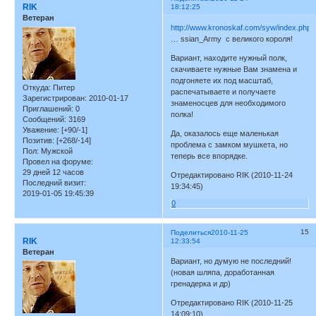
RIK
18:12:25
Ветеран
http://www.kronoskaf.com/syw/index.php?
… ssian_Army c великого короля!
Вариант, находите нужный полк,
скачиваете нужные Вам знамена и
подгоняете их под масштаб,
Откуда:
Питер
распечатываете и получаете
Зарегистрирован
: 2010-01-17
знаменосцев для необходимого
Приглашений:
0
полка!
Сообщений:
3169
Уважение:
[+90/-1]
Да, оказалось еще маленькая
Позитив:
[+268/-14]
проблема с замком мушкета, но
Пол:
Мужской
теперь все впорядке.
Провел на форуме:
29 дней 12 часов
Отредактировано RIK (2010-11-24
Последний визит:
19:34:45)
2019-01-05 19:45:39
0
15
Поделиться
2010-11-25
RIK
12:33:54
Ветеран
Вариант, но думую не последний!
(новая шляпа, доработанная
гренадерка и др)
Отредактировано RIK (2010-11-25
14:09:10)