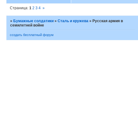
Страница:
1
2
3
4
»
»
Бумажные солдатики
»
Сталь и кружева
»
Русская армия в
семилетней войне
создать бесплатный форум