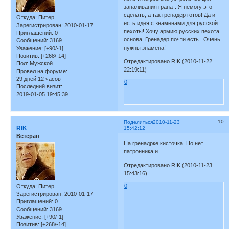
запаливания гранат. Я немогу это
сделать, а так гренадер готов! Да и
Откуда:
Питер
есть идея с знаменами для русской
Зарегистрирован
: 2010-01-17
пехоты! Хочу армию русских пехота
Приглашений:
0
основа. Гренадер почти есть. Очень
Сообщений:
3169
нужны знамена!
Уважение:
[+90/-1]
Позитив:
[+268/-14]
Отредактировано RIK (2010-11-22
Пол:
Мужской
22:19:11)
Провел на форуме:
29 дней 12 часов
0
Последний визит:
2019-01-05 19:45:39
10
Поделиться
2010-11-23
RIK
15:42:12
Ветеран
На гренадрке кисточка. Но нет
патронника и ...
Отредактировано RIK (2010-11-23
15:43:16)
0
Откуда:
Питер
Зарегистрирован
: 2010-01-17
Приглашений:
0
Сообщений:
3169
Уважение:
[+90/-1]
Позитив:
[+268/-14]