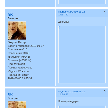
4
Поделиться
2010-11-22
RIK
14:37:42
Ветеран
Драгуны
0
Откуда:
Питер
Зарегистрирован
: 2010-01-17
Приглашений:
0
Сообщений:
3169
Уважение:
[+90/-1]
Позитив:
[+268/-14]
Пол:
Мужской
Провел на форуме:
29 дней 12 часов
Последний визит:
2019-01-05 19:45:39
5
Поделиться
2010-11-22
RIK
14:38:43
Ветеран
Конногренадеры
0