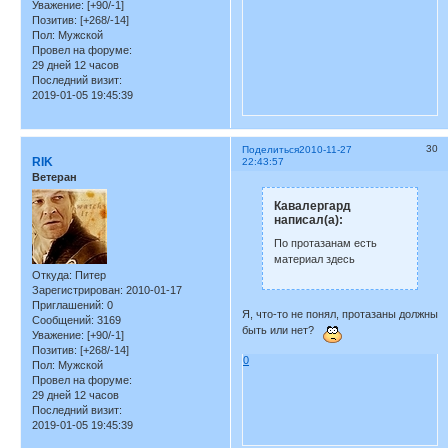
Уважение:
[+90/-1]
Позитив:
[+268/-14]
Пол:
Мужской
Провел на форуме:
29 дней 12 часов
Последний визит:
2019-01-05 19:45:39
30
Поделиться
2010-11-27
RIK
22:43:57
Ветеран
Кавалергард
написал(а):
По протазанам есть
материал здесь
Откуда:
Питер
Зарегистрирован
: 2010-01-17
Приглашений:
0
Я, что-то не понял, протазаны должны
Сообщений:
3169
быть или нет?
Уважение:
[+90/-1]
Позитив:
[+268/-14]
0
Пол:
Мужской
Провел на форуме:
29 дней 12 часов
Последний визит:
2019-01-05 19:45:39