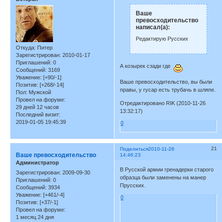
Ваше
превосходительство
написал(а):
Редактирую Русских
Откуда:
Питер
Зарегистрирован
: 2010-01-17
Приглашений:
0
А козырек сзади где
Сообщений:
3169
Уважение:
[+90/-1]
Ваше превосходительство, вы были
Позитив:
[+268/-14]
правы, у гусар есть трубачь в шляпе.
Пол:
Мужской
Провел на форуме:
Отредактировано RIK (2010-11-26
29 дней 12 часов
13:32:17)
Последний визит:
2019-01-05 19:45:39
0
21
Поделиться
2010-11-26
Ваше превосходительство
14:46:23
Администратор
В Русской армии гренадерки старого
Зарегистрирован
: 2009-09-30
образца были заменены на манер
Приглашений:
0
Прусских.
Сообщений:
3934
Уважение:
[+461/-4]
0
Позитив:
[+37/-1]
Провел на форуме:
1 месяц 24 дня