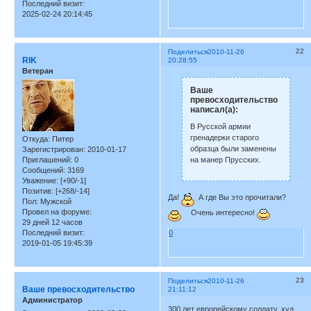
Последний визит:
2025-02-24 20:14:45
22
Поделиться
2010-11-26
RIK
20:28:55
Ветеран
Ваше
превосходительство
написал(а):
В Русской армии
гренадерки старого
Откуда:
Питер
образца были заменены
Зарегистрирован
: 2010-01-17
на манер Прусских.
Приглашений:
0
Сообщений:
3169
Уважение:
[+90/-1]
Позитив:
[+268/-14]
Да!
А где Вы это прочитали?
Пол:
Мужской
Провел на форуме:
Очень интересно!
29 дней 12 часов
Последний визит:
0
2019-01-05 19:45:39
23
Поделиться
2010-11-26
Ваше превосходительство
21:11:12
Администратор
300 лет европейскому солдату, худ.