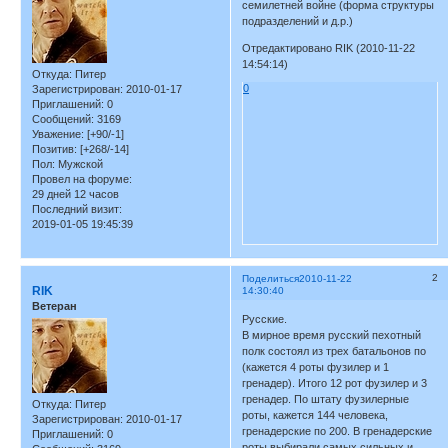
семилетней войне (форма структуры
подразделений и д.р.)
Отредактировано RIK (2010-11-22
14:54:14)
Откуда:
Питер
0
Зарегистрирован
: 2010-01-17
Приглашений:
0
Сообщений:
3169
Уважение:
[+90/-1]
Позитив:
[+268/-14]
Пол:
Мужской
Провел на форуме:
29 дней 12 часов
Последний визит:
2019-01-05 19:45:39
2
Поделиться
2010-11-22
RIK
14:30:40
Ветеран
Русские.
В мирное время русский пехотный
полк состоял из трех батальонов по
(кажется 4 роты фузилер и 1
гренадер). Итого 12 рот фузилер и 3
гренадер. По штату фузилерные
Откуда:
Питер
роты, кажется 144 человека,
Зарегистрирован
: 2010-01-17
гренадерские по 200. В гренадерские
Приглашений:
0
роты выбирали самых сильных и