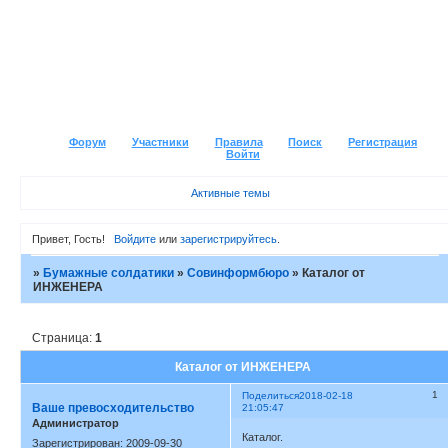
Форум
Участники
Правила
Поиск
Регистрация
Войти
Активные темы
Привет, Гость!
Войдите
или
зарегистрируйтесь
.
»
Бумажные солдатики
»
Совинформбюро
»
Каталог от
ИНЖЕНЕРА
Страница:
1
Каталог от ИНЖЕНЕРА
1
Поделиться
2018-02-18
Ваше превосходительство
21:05:47
Администратор
Каталог.
Зарегистрирован
: 2009-09-30