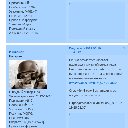
Приглашений:
0
0
Сообщений:
3934
Уважение:
[+461/-4]
Позитив:
[+37/-1]
Провел на форуме:
1 месяц 24 дня
Последний визит:
2025-02-24 20:14:45
2
Поделиться
2018-02-19
Инженер
19:47:46
Ветеран
Решил разместить каталог
нарисованных мной солдатиков
Выставлены не все работы. Каталог
будет пополнятся... дата обновления
в наименовании каталога
https://yadi.sk/i/fNOqQU763SaMVi
Спасибо Игорю Землянухину за
Откуда:
Йошкар-Ола
предоставленное место
Зарегистрирован
: 2012-11-27
Приглашений:
0
Отредактировано Инженер (2018-02-
Сообщений:
927
19 19:51:30)
Уважение:
[+155/-0]
Позитив:
[+80/-2]
0
Пол:
Мужской
Возраст:
56
[1970-05-21]
Провел на форуме: