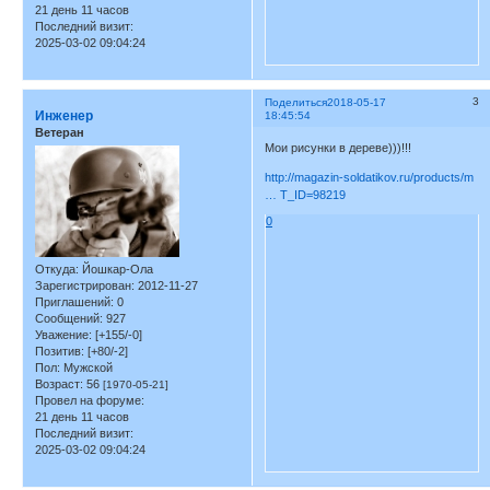
21 день 11 часов
Последний визит:
2025-03-02 09:04:24
3
Поделиться
2018-05-17
Инженер
18:45:54
Ветеран
Мои рисунки в дереве)))!!!
http://magazin-soldatikov.ru/products/m
… T_ID=98219
0
Откуда:
Йошкар-Ола
Зарегистрирован
: 2012-11-27
Приглашений:
0
Сообщений:
927
Уважение:
[+155/-0]
Позитив:
[+80/-2]
Пол:
Мужской
Возраст:
56
[1970-05-21]
Провел на форуме:
21 день 11 часов
Последний визит:
2025-03-02 09:04:24