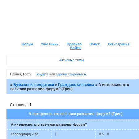
Форум
Участники
Правила
Поиск
Регистрация
Войти
Активные темы
Привет, Гость!
Войдите
или
зарегистрируйтесь
.
»
Бумажные солдатики
»
Гражданская война
»
А интересно, кто
всё-таки развалил форум? (Грин)
Страница:
1
А интересно, кто всё-таки развалил форум? (Грин)
А интересно, кто всё-таки развалил форум?
Кавалергард и Ко
0% - 0