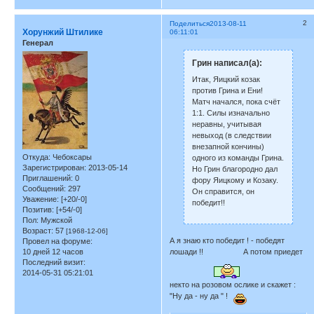
2
Поделиться
2013-08-11
Хорунжий Штилике
06:11:01
Генерал
Грин написал(а):
Итак, Яицкий козак
против Грина и Ени!
Матч начался, пока счёт
1:1. Силы изначально
неравны, учитывая
невыход (в следствии
внезапной кончины)
Откуда:
Чебоксары
одного из команды Грина.
Зарегистрирован
: 2013-05-14
Но Грин благородно дал
Приглашений:
0
фору Яицкому и Козаку.
Сообщений:
297
Он справится, он
Уважение:
[+20/-0]
победит!!
Позитив:
[+54/-0]
Пол:
Мужской
Возраст:
57
[1968-12-06]
А я знаю кто победит ! - победят
Провел на форуме:
10 дней 12 часов
лошади !!
А потом приедет
Последний визит:
2014-05-31 05:21:01
некто на розовом ослике и скажет :
"Ну да - ну да " !