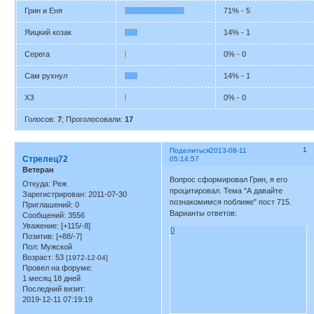
Грин и Еня
71% - 5
Яицкий козак
14% - 1
Серега
0% - 0
Сам рухнул
14% - 1
ХЗ
0% - 0
Голосов:
7
;
Проголосовали:
17
1
Поделиться
2013-08-11
Стрелец72
05:14:57
Ветеран
Вопрос сформировал Грин, я его
Откуда:
Реж
процитировал. Тема "А давайте
Зарегистрирован
: 2011-07-30
познакомимся поближе" пост 715.
Приглашений:
0
Варианты ответов:
Сообщений:
3556
Уважение:
[+115/-8]
0
Позитив:
[+88/-7]
Пол:
Мужской
Возраст:
53
[1972-12-04]
Провел на форуме:
1 месяц 18 дней
Последний визит:
2019-12-11 07:19:19