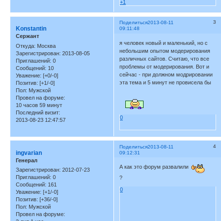
+1
3
Поделиться
2013-08-11
Konstantin
09:11:48
Сержант
я человек новый и маленький, но с
Откуда:
Москва
небольшим опытом модерирования
Зарегистрирован
: 2013-08-05
различных сайтов. Считаю, что все
Приглашений:
0
проблемы от модерирования. Вот и
Сообщений:
10
сейчас - при должном модрировании
Уважение:
[+0/-0]
эта тема и 5 минут не провисела бы
Позитив:
[+1/-0]
Пол:
Мужской
Провел на форуме:
10 часов 59 минут
Последний визит:
0
2013-08-23 12:47:57
4
Поделиться
2013-08-11
ingvarian
09:12:31
Генерал
А как это форум развалили
Зарегистрирован
: 2012-07-23
Приглашений:
0
?
Сообщений:
161
0
Уважение:
[+1/-0]
Позитив:
[+36/-0]
Пол:
Мужской
Провел на форуме: