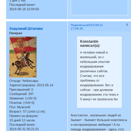
2 дня 1 час
Последний визит:
2014-06-18 10:04:50
5
Поделиться
2013-08-11
Хорунжий Штилике
17:06:35
Генерал
Konstantin
написал(а):
я человек новый и
маленький, но с
небольшим опытом
модерирования
различных сайтов.
Считаю, что все
проблемы от
Откуда:
Чебоксары
модерирования. Вот и
Зарегистрирован
: 2013-05-14
Приглашений:
0
сейчас - при должном
Сообщений:
297
модрировании эта тема и
Уважение:
[+20/-0]
5 минут не провисела бы
Позитив:
[+54/-0]
Пол:
Мужской
Возраст:
57
[1968-12-06]
Константин , маленьких людей не
Провел на форуме:
бывает - бывают большие комплексы
10 дней 12 часов
и несоразмерные амбиции ! А по
Последний визит:
2014-05-31 05:21:01
поводу модерирования - здесь этот