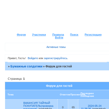
Форум
Участники
Правила
Поиск
Регистрация
Войти
Активные темы
Привет, Гость!
Войдите
или
зарегистрируйтесь
.
»
Бумажные солдатики
»
Форум для гостей
Страница:
1
Форум для гостей
Последнее
Тема
Ответов
Просмотров
сообщение
ВАКАНСИЯ ТАЙНЫЙ
ПОКУПАТЕЛЬ(проверка
2024-05-24
0
65
магазинов)
ivweutdysk
11:38:36
ivweutdysk