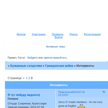
Форум
Участники
Правила
Поиск
Регистрация
Войти
Активные темы
Привет, Гость!
Войдите
или
зарегистрируйтесь
.
»
Бумажные солдатики
»
Гражданская война
»
Интервенты
Страница:
«
1
2
3
Интервенты
61
Поделиться
2014-07-31
Я тут побуду недолго)
22:13:07
Генерал
Sorry if I made mistakes - Im not very
Откуда:
Сааремаа, Курессааре
good at English.
Зарегистрирован
: 2014-07-28