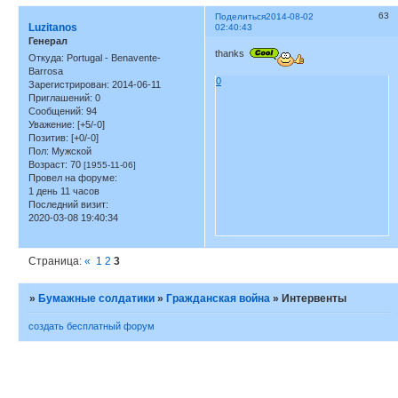
63
Поделиться
2014-08-02
Luzitanos
02:40:43
Генерал
thanks
Откуда:
Portugal - Benavente-
Barrosa
0
Зарегистрирован
: 2014-06-11
Приглашений:
0
Сообщений:
94
Уважение:
[+5/-0]
Позитив:
[+0/-0]
Пол:
Мужской
Возраст:
70
[1955-11-06]
Провел на форуме:
1 день 11 часов
Последний визит:
2020-03-08 19:40:34
Страница:
«
1
2
3
»
Бумажные солдатики
»
Гражданская война
»
Интервенты
создать бесплатный форум