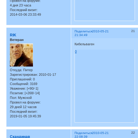
Провел на форуме:
4 дня 23 часа
Последний визит:
2014-03-06 23:33:49
21
Поделиться
2010-05-21
RIK
21:34:49
Ветеран
Кибельваген
0
Откуда:
Питер
Зарегистрирован
: 2010-01-17
Приглашений:
0
Сообщений:
3169
Уважение:
[+90/-1]
Позитив:
[+268/-14]
Пол:
Мужской
Провел на форуме:
29 дней 12 часов
Последний визит:
2019-01-05 19:45:39
22
Поделиться
2010-05-21
Скандинав
22:08:39