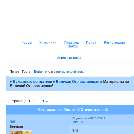
Форум
Участники
Правила
Поиск
Регистрация
Войти
Активные темы
Привет, Гость!
Войдите
или
зарегистрируйтесь
.
»
Бумажные солдатики
»
Великая Отечественная
»
Материалы по
Великой Отечественной
Страница:
1
2
3
…
9
»
Материалы по Великой Отечественной
1
Поделиться
2010-05-19
RIK
19:12:37
Ветеран
Т26