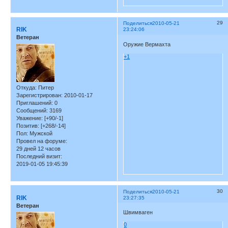
29
Поделиться
2010-05-21
RIK
23:24:06
Ветеран
Оружие Вермахта
+1
Откуда:
Питер
Зарегистрирован
: 2010-01-17
Приглашений:
0
Сообщений:
3169
Уважение:
[+90/-1]
Позитив:
[+268/-14]
Пол:
Мужской
Провел на форуме:
29 дней 12 часов
Последний визит:
2019-01-05 19:45:39
30
Поделиться
2010-05-21
RIK
23:27:35
Ветеран
Швимваген
0