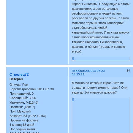
кирасы и шлемы. Следующие 6 стали
драгунскими, а все остальные
расформировали и людей из них
рассовали по другим полкам. С этого
момента термин "полк кавалерии"
стал обозначать любой
кавалерийский полк. И вся кавалерия
стала классифицираваться как
тяжёлая (кирасиры и карбинеры),
драгуны и лёгкая (гусары и конные-
егеря).
0
34
Поделиться
2014-06-23
Стрелец72
04:35:32
Ветеран
А можно по истории кирас? Кто их
Откуда:
Реж
создал и почему именно такие? Они
Зарегистрирован
: 2011-07-30
ведь до 1-й мировой дожили?
Приглашений:
0
Сообщений:
3556
0
Уважение:
[+115/-8]
Позитив:
[+88/-7]
Пол:
Мужской
Возраст:
53
[1972-12-04]
Провел на форуме:
1 месяц 18 дней
Последний визит: