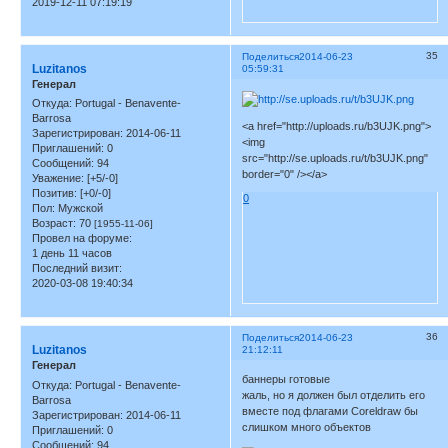
2019-12-11 07:19:19
35
Поделиться
2014-06-23
Luzitanos
05:59:31
Генерал
Откуда:
Portugal - Benavente-
Barrosa
<a href="http://uploads.ru/b3UJK.png">
Зарегистрирован
: 2014-06-11
<img
Приглашений:
0
src="http://se.uploads.ru/t/b3UJK.png"
Сообщений:
94
border="0" /></a>
Уважение:
[+5/-0]
Позитив:
[+0/-0]
0
Пол:
Мужской
Возраст:
70
[1955-11-06]
Провел на форуме:
1 день 11 часов
Последний визит:
2020-03-08 19:40:34
36
Поделиться
2014-06-23
Luzitanos
21:12:11
Генерал
баннеры готовые
Откуда:
Portugal - Benavente-
жаль, но я должен был отделить его
Barrosa
вместе под флагами Coreldraw бы
Зарегистрирован
: 2014-06-11
слишком много объектов
Приглашений:
0
Сообщений:
94