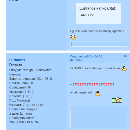
Гость
Luzitanos написал(а):
I AM LOST
I guess you have to manually update it
0
46
Поделиться
2014-06-27
Luzitanos
02:26:47
Генерал
SEAMS I need change my old brain
Откуда:
Portugal - Benavente-
Barrosa
--
Зарегистрирован
: 2014-06-11
Приглашений:
0
--
????????????????????????
Сообщений:
94
Уважение:
[+5/-0]
what happened
Позитив:
[+0/-0]
Пол:
Мужской
Возраст:
70
[1955-11-06]
0
Провел на форуме:
1 день 11 часов
Последний визит:
2020-03-08 19:40:34