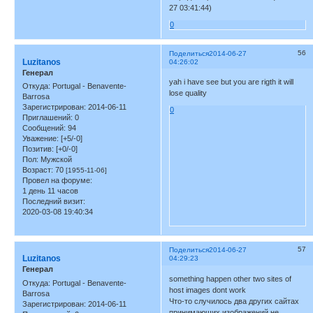
27 03:41:44)
0
56
Поделиться
2014-06-27
Luzitanos
04:26:02
Генерал
yah i have see but you are rigth it will
Откуда:
Portugal - Benavente-
lose quality
Barrosa
Зарегистрирован
: 2014-06-11
0
Приглашений:
0
Сообщений:
94
Уважение:
[+5/-0]
Позитив:
[+0/-0]
Пол:
Мужской
Возраст:
70
[1955-11-06]
Провел на форуме:
1 день 11 часов
Последний визит:
2020-03-08 19:40:34
57
Поделиться
2014-06-27
Luzitanos
04:29:23
Генерал
something happen other two sites of
Откуда:
Portugal - Benavente-
host images dont work
Barrosa
Что-то случилось два других сайтах
Зарегистрирован
: 2014-06-11
принимающих изображений не