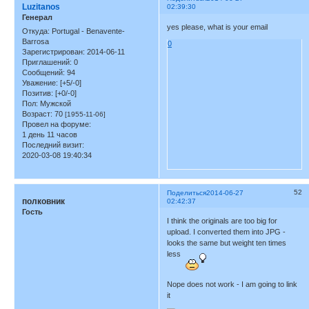
Luzitanos
02:39:30
Генерал
yes please, what is your email
Откуда:
Portugal - Benavente-
Barrosa
0
Зарегистрирован
: 2014-06-11
Приглашений:
0
Сообщений:
94
Уважение:
[+5/-0]
Позитив:
[+0/-0]
Пол:
Мужской
Возраст:
70
[1955-11-06]
Провел на форуме:
1 день 11 часов
Последний визит:
2020-03-08 19:40:34
52
Поделиться
2014-06-27
полковник
02:42:37
Гость
I think the originals are too big for
upload. I converted them into JPG -
looks the same but weight ten times
less
Nope does not work - I am going to link
it