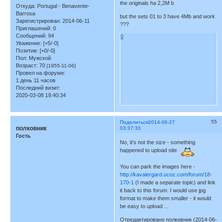
the originals ha 2,2M b
Откуда:
Portugal - Benavente-
Barrosa
but the sets 01 to 3 have 4Mb and work
Зарегистрирован
: 2014-06-11
???
Приглашений:
0
Сообщений:
94
0
Уважение:
[+5/-0]
Позитив:
[+0/-0]
Пол:
Мужской
Возраст:
70
[1955-11-06]
Провел на форуме:
1 день 11 часов
Последний визит:
2020-03-08 19:40:34
55
Поделиться
2014-06-27
полковник
03:37:33
Гость
No, it's not the size - something
happened to upload site
You can park the images here -
http://kavalergard.ucoz.com/forum/18-
170-1
(I made a separate topic) and link
it back to this forum. I would use jpg
format to make them smaller - it would
be easy to upload ...
Отредактировано полковник (2014-06-