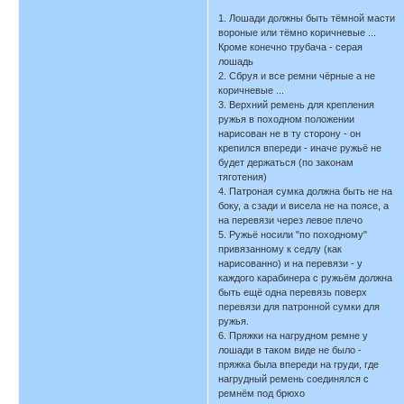
1. Лошади должны быть тёмной масти
вороные или тёмно коричневые ...
Кроме конечно трубача - серая
лошадь
2. Сбруя и все ремни чёрные а не
коричневые ...
3. Верхний ремень для крепления
ружья в походном положении
нарисован не в ту сторону - он
крепился впереди - иначе ружьё не
будет держаться (по законам
тяготения)
4. Патроная сумка должна быть не на
боку, а сзади и висела не на поясе, а
на перевязи через левое плечо
5. Ружьё носили "по походному"
привязанному к седлу (как
нарисованно) и на перевязи - у
каждого карабинера с ружьём должна
быть ещё одна перевязь поверх
перевязи для патронной сумки для
ружья.
6. Пряжки на нагрудном ремне у
лошади в таком виде не было -
пряжка была впереди на груди, где
нагрудный ремень соединялся с
ремнём под брюхо