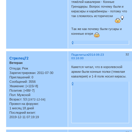
тяжёлой кавалерии - Конные
Гренадеры. Вопрос почему были и
кирасиры и карабинеры - потому что
так сложилось исторически
Так же как почему были гусары и
коннеые егеря
0
32
Поделиться
2014-06-23
Стрелец72
03:16:00
Ветеран
Кажется читал, что в королевской
Откуда:
Реж
армии были конные полки (тяжелая
Зарегистрирован
: 2011-07-30
кавалерия) и 1-й полк носил кирасы.
Приглашений:
0
Сообщений:
3556
0
Уважение:
[+115/-8]
Позитив:
[+88/-7]
Пол:
Мужской
Возраст:
53
[1972-12-04]
Провел на форуме:
1 месяц 18 дней
Последний визит:
2019-12-11 07:19:19