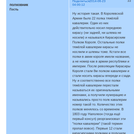
33
Поделиться
2014-06-23
полковник
04:00:12
Гость
Ну история такая. В Королевской
Армии было 22 полка тяжёлой
кавалерии. Один из них
действительно носил переднюю
кирасу (ни задней, ни шлема не
носили) и назывался Кирасирским
Полком Короля. Остальные полки
тяжёлой кавалерии кирасы не
нослили и шлемы тоже. Кстати все
полки в амии короля имели название,
а не номер как в армии республики и
империи. После революции Кирасиры
Короля стали 8м полком кавалерии и
стали носить кирасы впереди и сзади.
Ну и соответственно все полки
тяжёлой кавалерии перестали
называться их оригинальными
именами, а получили нумерацию и
назывались просто полк кавалерии
номер такой то. Количество этих
полков менялось со временем. В
1803 году Наполеон (тогда ещё
первый консул) реорганизовал эти
"полки кавалерии" (такой термин
пропал вовсе). Первые 12 стали
кирасирскими полками и получили