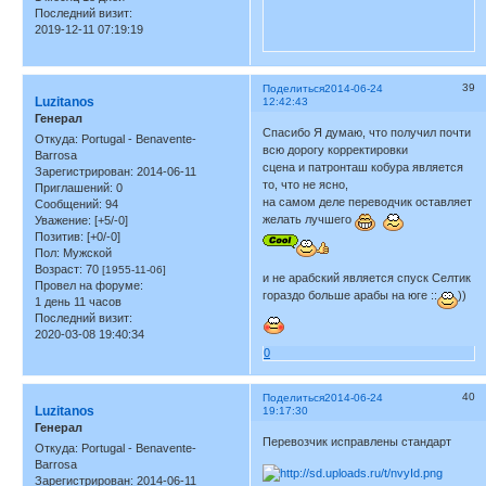
Последний визит:
2019-12-11 07:19:19
39
Поделиться
2014-06-24
Luzitanos
12:42:43
Генерал
Спасибо Я думаю, что получил почти
Откуда:
Portugal - Benavente-
всю дорогу корректировки
Barrosa
сцена и патронташ кобура является
Зарегистрирован
: 2014-06-11
то, что не ясно,
Приглашений:
0
на самом деле переводчик оставляет
Сообщений:
94
желать лучшего
Уважение:
[+5/-0]
Позитив:
[+0/-0]
Пол:
Мужской
Возраст:
70
[1955-11-06]
и не арабский является спуск Селтик
Провел на форуме:
гораздо больше арабы на юге ::
))
1 день 11 часов
Последний визит:
2020-03-08 19:40:34
0
40
Поделиться
2014-06-24
Luzitanos
19:17:30
Генерал
Перевозчик исправлены стандарт
Откуда:
Portugal - Benavente-
Barrosa
Зарегистрирован
: 2014-06-11