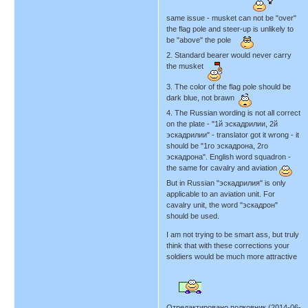
same issue - musket can not be "over"
the flag pole and steer-up is unlikely to
be "above" the pole
2. Standard bearer would never carry
the musket
3. The color of the flag pole should be
dark blue, not brawn
4. The Russian wording is not all correct
on the plate - "1й эскадрилии, 2й
эскадрилии" - translator got it wrong - it
should be "1го эскадрона, 2го
эскадрона". English word squadron -
the same for cavalry and aviation
But in Russian "эскадрилия" is only
applicable to an aviation unit. For
cavalry unit, the word "эскадрон"
should be used.
I am not trying to be smart ass, but truly
think that with these corrections your
soldiers would be much more attractive
Отредактировано полковник (2014-06-