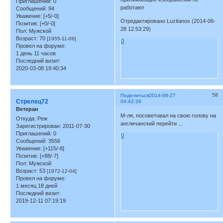
Приглашений:
0
работают
Сообщений:
94
Уважение:
[+5/-0]
Отредактировано Luzitanos (2014-06-
Позитив:
[+0/-0]
28 12:53:29)
Пол:
Мужской
Возраст:
70
[1955-11-06]
0
Провел на форуме:
1 день 11 часов
Последний визит:
2020-03-08 19:40:34
58
Поделиться
2014-06-27
Стрелец72
04:42:26
Ветеран
М-ля, посоветовал на свою голову на
Откуда:
Реж
англичанский перейти ...
Зарегистрирован
: 2011-07-30
Приглашений:
0
0
Сообщений:
3556
Уважение:
[+115/-8]
Позитив:
[+88/-7]
Пол:
Мужской
Возраст:
53
[1972-12-04]
Провел на форуме:
1 месяц 18 дней
Последний визит:
2019-12-11 07:19:19