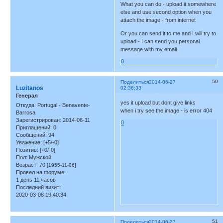
What you can do - upload it somewhere
else and use second option when you
attach the image - from internet
Or you can send it to me and I will try to
upload - I can send you personal
message with my email
0
50
Поделиться
2014-06-27
Luzitanos
02:36:33
Генерал
yes it upload but dont give links
Откуда:
Portugal - Benavente-
when i try see the image - is error 404
Barrosa
Зарегистрирован
: 2014-06-11
0
Приглашений:
0
Сообщений:
94
Уважение:
[+5/-0]
Позитив:
[+0/-0]
Пол:
Мужской
Возраст:
70
[1955-11-06]
Провел на форуме:
1 день 11 часов
Последний визит:
2020-03-08 19:40:34
51
Поделиться
2014-06-27