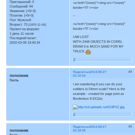
Приглашений:
0
<a href="(none)"><img src="(none)"
Сообщений:
94
border="0" /></a>
Уважение:
[+5/-0]
Позитив:
[+0/-0]
--
Пол:
Мужской
<a href="(none)"><img src="(none)"
Возраст:
70
[1955-11-06]
border="0" /></a>
Провел на форуме:
1 день 11 часов
I AM LOST
Последний визит:
WITH 2448 OBJECTS IN COREL
2020-03-08 19:40:34
DRAW It is MUCH SAND FOR MY
TRUCK
0
44
Поделиться
2014-06-27
полковник
02:16:54
Гость
I am wandering if you can do your
soldiers in 54mm scale? Here is the
example - created for page print as
Borderless 8.5X11in;
0
45
Поделиться
2014-06-27
полковник
02:18:58