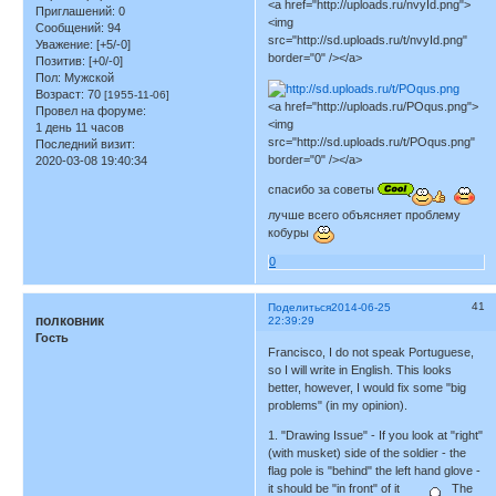
<a href="http://uploads.ru/nvyId.png">
Приглашений:
0
<img
Сообщений:
94
src="http://sd.uploads.ru/t/nvyId.png"
Уважение:
[+5/-0]
border="0" /></a>
Позитив:
[+0/-0]
Пол:
Мужской
Возраст:
70
[1955-11-06]
<a href="http://uploads.ru/POqus.png">
Провел на форуме:
<img
1 день 11 часов
src="http://sd.uploads.ru/t/POqus.png"
Последний визит:
border="0" /></a>
2020-03-08 19:40:34
спасибо за советы
лучше всего объясняет проблему
кобуры
0
41
Поделиться
2014-06-25
полковник
22:39:29
Гость
Francisco, I do not speak Portuguese,
so I will write in English. This looks
better, however, I would fix some "big
problems" (in my opinion).
1. "Drawing Issue" - If you look at "right"
(with musket) side of the soldier - the
flag pole is "behind" the left hand glove -
it should be "in front" of it
The