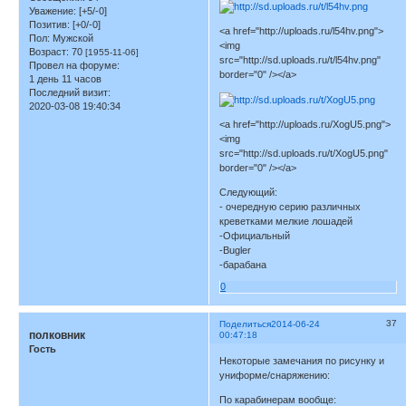
Уважение:
[+5/-0]
Позитив:
[+0/-0]
<a href="http://uploads.ru/l54hv.png">
Пол:
Мужской
<img
Возраст:
70
[1955-11-06]
src="http://sd.uploads.ru/t/l54hv.png"
Провел на форуме:
border="0" /></a>
1 день 11 часов
Последний визит:
2020-03-08 19:40:34
<a href="http://uploads.ru/XogU5.png">
<img
src="http://sd.uploads.ru/t/XogU5.png"
border="0" /></a>
Следующий:
- очередную серию различных
креветками мелкие лошадей
-Официальный
-Bugler
-барабана
0
37
Поделиться
2014-06-24
полковник
00:47:18
Гость
Некоторые замечания по рисунку и
униформе/снаряжению:
По карабинерам вообще: