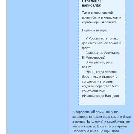
Стрелец72
написал(а):
Так и в королевской
армии были и кирасиры и
карабинеры. А зачем?
Подпись автора
У России есть только
два союзника: ее армия и
флот.
(император Александр
III Миротворец)
Si vis pacem, para
bellum
"День, когда человек
берет пику и становится
солдатом - это день,
когда он перестает быть
христианином"
(Франсиско де Вальдес)
В Королевской армии не было
кирасирив (в таком виде как они были
в армии Наполеона) и карабинеры не
носили кирасы. Кроме того в армии
Наполеона был ещё один полк