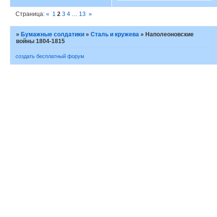
Страница:
«
1
2
3
4
…
13
»
»
Бумажные солдатики
»
Сталь и кружева
»
Наполеоновские
войны 1804-1815
создать бесплатный форум