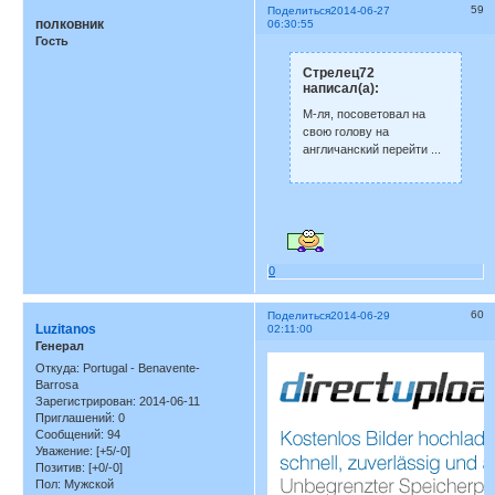
59
Поделиться
2014-06-27
полковник
06:30:55
Гость
Стрелец72
написал(а):
М-ля, посоветовал на
свою голову на
англичанский перейти ...
0
60
Поделиться
2014-06-29
Luzitanos
02:11:00
Генерал
Откуда:
Portugal - Benavente-
Barrosa
Зарегистрирован
: 2014-06-11
Приглашений:
0
Сообщений:
94
Уважение:
[+5/-0]
Позитив:
[+0/-0]
Пол:
Мужской