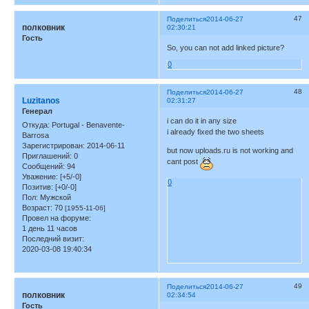
47
Поделиться
2014-06-27
полковник
02:30:21
Гость
So, you can not add linked picture?
0
48
Поделиться
2014-06-27
Luzitanos
02:31:27
Генерал
i can do it in any size
Откуда:
Portugal - Benavente-
i already fixed the two sheets
Barrosa
Зарегистрирован
: 2014-06-11
but now uploads.ru is not working and
Приглашений:
0
cant post
Сообщений:
94
Уважение:
[+5/-0]
0
Позитив:
[+0/-0]
Пол:
Мужской
Возраст:
70
[1955-11-06]
Провел на форуме:
1 день 11 часов
Последний визит:
2020-03-08 19:40:34
49
Поделиться
2014-06-27
полковник
02:34:54
Гость