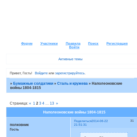
Форум
Участники
Правила
Поиск
Регистрация
Войти
Активные темы
Привет, Гость!
Войдите
или
зарегистрируйтесь
.
»
Бумажные солдатики
»
Сталь и кружева
»
Наполеоновские
войны 1804-1815
Страница:
«
1
2
3
4
…
13
»
Наполеоновские войны 1804-1815
31
Поделиться
2014-06-22
полковник
21:51:31
Гость