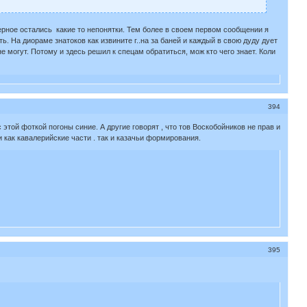
ерное остались какие то непонятки. Тем более в своем первом сообщении я
ть. На диораме знатоков как извините г..на за баней и каждый в свою дуду дует
не могут. Потому и здесь решил к спецам обратиться, мож кто чего знает. Коли
394
этой фоткой погоны синие. А другие говорят , что тов Воскобойников не прав и
 как кавалерийские части . так и казачьи формирования.
395