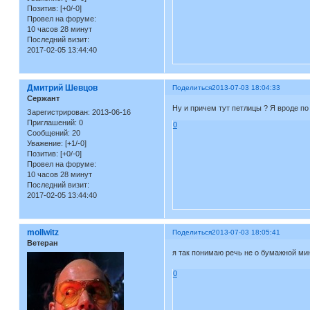
Позитив:
[+0/-0]
Провел на форуме:
10 часов 28 минут
Последний визит:
2017-02-05 13:44:40
Дмитрий Шевцов
Поделиться
2013-07-03 18:04:33
Сержант
Ну и причем тут петлицы ? Я вроде 
Зарегистрирован
: 2013-06-16
Приглашений:
0
0
Сообщений:
20
Уважение:
[+1/-0]
Позитив:
[+0/-0]
Провел на форуме:
10 часов 28 минут
Последний визит:
2017-02-05 13:44:40
mollwitz
Поделиться
2013-07-03 18:05:41
Ветеран
я так понимаю речь не о бумажной ми
0