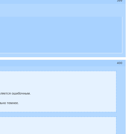
399
400
является ошибочным.
льно темнее.