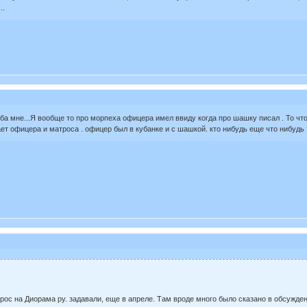
..
ьба мне...Я вообще то про морпеха офицера имел ввиду когда про шашку писал . То чт
т офицера и матроса . офицер был в кубанке и с шашкой. кто нибудь еще что нибудь 
прос на Диорама ру. задавали, еще в апреле. Там вроде много было сказано в обсужден