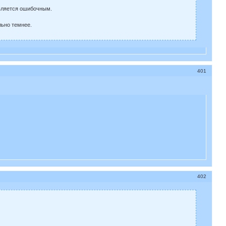
является ошибочным.
льно темнее.
401
402