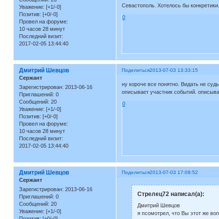
Севастополь. Хотелось бы конкретики.
Уважение:
[+1/-0]
Позитив:
[+0/-0]
0
Провел на форуме:
10 часов 28 минут
Последний визит:
2017-02-05 13:44:40
Дмитрий Шевцов
Поделиться
2013-07-03 13:33:15
Сержант
ну короче все понятно. Видать не суд
Зарегистрирован
: 2013-06-16
описывает участник событий. описывае
Приглашений:
0
Сообщений:
20
0
Уважение:
[+1/-0]
Позитив:
[+0/-0]
Провел на форуме:
10 часов 28 минут
Последний визит:
2017-02-05 13:44:40
Дмитрий Шевцов
Поделиться
2013-07-03 17:09:52
Сержант
Зарегистрирован
: 2013-06-16
Стрелец72 написал(а):
Приглашений:
0
Сообщений:
20
Дмитрий Шевцов
Уважение:
[+1/-0]
я псомотрел, что Вы этот же во
Позитив:
[+0/-0]