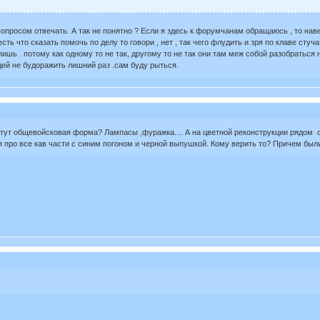
опросом отвечать. А так не понятно ? Если я здесь к форумчанам обращаюсь , то нав
ть что сказать помочь по делу то говори , нет , так чего флудить и зря по клаве стуча
пишь . потому как одному то не так, другому то не так они там меж собой разобраться 
юдей не будоражить лишний раз .сам буду рыться.
де тут общевойсковая форма? Лампасы ,фуражка.... А на цветной реконструкции рядом с 
 про все кав части с синим погоном и черной выпушкой. Кому верить то? Причем были