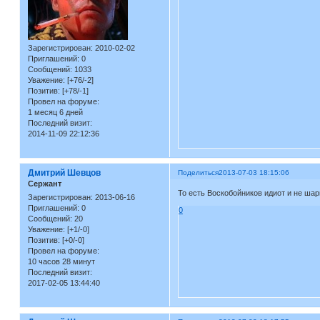
Зарегистрирован
: 2010-02-02
Приглашений:
0
Сообщений:
1033
Уважение:
[+76/-2]
Позитив:
[+78/-1]
Провел на форуме:
1 месяц 6 дней
Последний визит:
2014-11-09 22:12:36
Дмитрий Шевцов
Поделиться
2013-07-03 18:15:06
Сержант
То есть Воскобойников идиот и не шар
Зарегистрирован
: 2013-06-16
Приглашений:
0
0
Сообщений:
20
Уважение:
[+1/-0]
Позитив:
[+0/-0]
Провел на форуме:
10 часов 28 минут
Последний визит:
2017-02-05 13:44:40