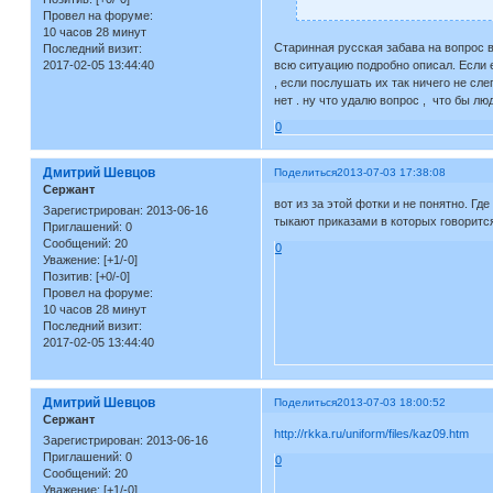
Провел на форуме:
10 часов 28 минут
Старинная русская забава на вопрос в
Последний визит:
всю ситуацию подробно описал. Если ес
2017-02-05 13:44:40
, если послушать их так ничего не сле
нет . ну что удалю вопрос , что бы л
0
Дмитрий Шевцов
Поделиться
2013-07-03 17:38:08
Сержант
вот из за этой фотки и не понятно. Г
Зарегистрирован
: 2013-06-16
тыкают приказами в которых говорится
Приглашений:
0
Сообщений:
20
0
Уважение:
[+1/-0]
Позитив:
[+0/-0]
Провел на форуме:
10 часов 28 минут
Последний визит:
2017-02-05 13:44:40
Дмитрий Шевцов
Поделиться
2013-07-03 18:00:52
Сержант
http://rkka.ru/uniform/files/kaz09.htm
Зарегистрирован
: 2013-06-16
Приглашений:
0
0
Сообщений:
20
Уважение:
[+1/-0]