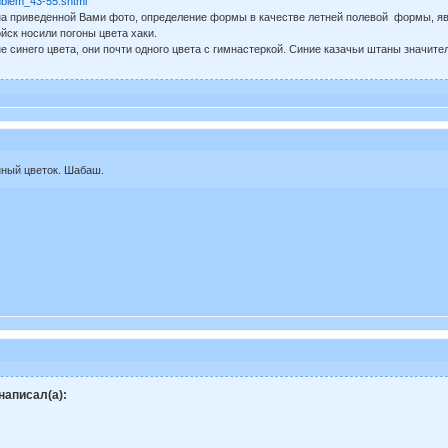
emblem_43-55.shtml
 на приведенной Вами фото, определение формы в качестве летней полевой формы, 
йск носили погоны цвета хаки.
не синего цвета, они почти одного цвета с гимнастеркой. Синие казачьи штаны значите
нный цветок. Шабаш.
аписал(а):