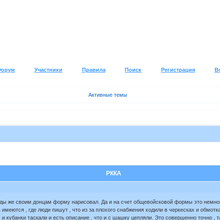
Форум
Участники
Правила
Поиск
Регистрация
В
Активные темы
РККА
алды же своим донцам форму нарисовал. Да и на счет общевойсковой формы это немног
имеются , где люди пишут , что из за плохого снабжения ходили в черкесках и обмотках
. и кубанки таскали и есть описание , что и с шашку цепляли. Это совершенно точно 