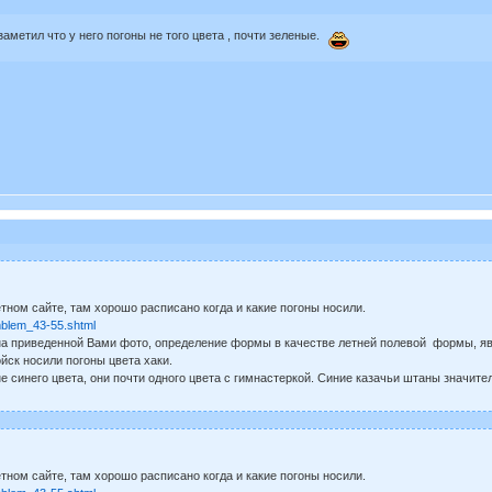
заметил что у него погоны не того цвета , почти зеленые.
етном сайте, там хорошо расписано когда и какие погоны носили.
emblem_43-55.shtml
 на приведенной Вами фото, определение формы в качестве летней полевой формы, 
йск носили погоны цвета хаки.
не синего цвета, они почти одного цвета с гимнастеркой. Синие казачьи штаны значите
етном сайте, там хорошо расписано когда и какие погоны носили.