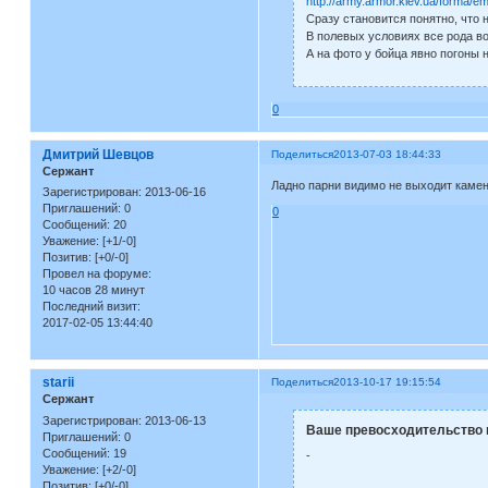
http://army.armor.kiev.ua/forma/
Сразу становится понятно, что
В полевых условиях все рода во
А на фото у бойца явно погоны 
0
Дмитрий Шевцов
Поделиться
2013-07-03 18:44:33
Сержант
Ладно парни видимо не выходит каме
Зарегистрирован
: 2013-06-16
Приглашений:
0
0
Сообщений:
20
Уважение:
[+1/-0]
Позитив:
[+0/-0]
Провел на форуме:
10 часов 28 минут
Последний визит:
2017-02-05 13:44:40
starii
Поделиться
2013-10-17 19:15:54
Сержант
Зарегистрирован
: 2013-06-13
Ваше превосходительство н
Приглашений:
0
Сообщений:
19
-
Уважение:
[+2/-0]
Позитив:
[+0/-0]