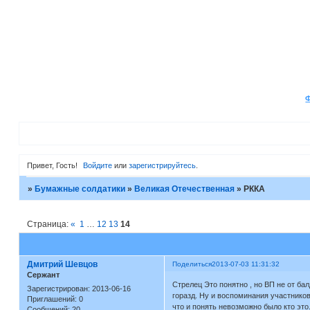
Привет, Гость!
Войдите
или
зарегистрируйтесь
.
»
Бумажные солдатики
»
Великая Отечественная
»
РККА
Страница:
«
1
…
12
13
14
Дмитрий Шевцов
Поделиться
2013-07-03 11:31:32
Сержант
Стрелец Это понятно , но ВП не от б
Зарегистрирован
: 2013-06-16
горазд. Ну и воспоминания участников 
Приглашений:
0
что и понять невозможно было кто это
Сообщений:
20