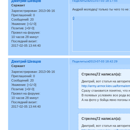
Дмитрий Шевцов
Поделиться
2013-07-03 18:17:55
Сержант
Андрей молодец! только ты чего то не 
Зарегистрирован
: 2013-06-16
Приглашений:
0
0
Сообщений:
20
Уважение:
[+1/-0]
Позитив:
[+0/-0]
Провел на форуме:
10 часов 28 минут
Последний визит:
2017-02-05 13:44:40
Дмитрий Шевцов
Поделиться
2013-07-03 18:42:29
Сержант
Зарегистрирован
: 2013-06-16
Стрелец72 написал(а):
Приглашений:
0
Сообщений:
20
Дмитрий, вот статья на авторит
Уважение:
[+1/-0]
http://army.armor.kiev.ua/forma/
Позитив:
[+0/-0]
Сразу становится понятно, что
Провел на форуме:
В полевых условиях все рода во
10 часов 28 минут
А на фото у бойца явно погоны 
Последний визит:
2017-02-05 13:44:40
Стрелец72 написал(а):
Дмитрий, вот статья на авторит