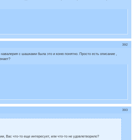
392
о кавалерия с шашками была это и коню понятно. Просто есть описание ,
знает?
393
ии, Вас что-то еще интересует, или что-то не удовлетворило?