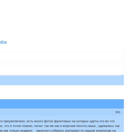
ойти
391
о преувеличено. есть много фоток фронтовых на которых одеты кто во что
, это я точно помню, читал. так же как и морская пехота наша , одевались так
, так как только недавно закончил собирать материал по нашим морпехам на