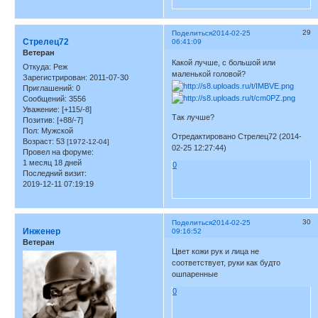
29
Поделиться
2014-02-25
Стрелец72
06:41:09
Ветеран
Какой лучше, с большой или
Откуда:
Реж
маленькой головой?
Зарегистрирован
: 2011-07-30
Приглашений:
0
Сообщений:
3556
Уважение:
[+115/-8]
Так лучше?
Позитив:
[+88/-7]
Пол:
Мужской
Отредактировано Стрелец72 (2014-
Возраст:
53
[1972-12-04]
02-25 12:27:44)
Провел на форуме:
1 месяц 18 дней
0
Последний визит:
2019-12-11 07:19:19
30
Поделиться
2014-02-25
Инженер
09:16:52
Ветеран
Цвет кожи рук и лица не
соответствует, руки как будто
ошпаренные
0