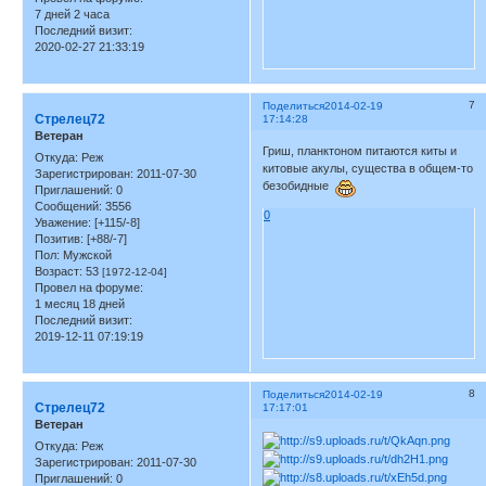
7 дней 2 часа
Последний визит:
2020-02-27 21:33:19
7
Поделиться
2014-02-19
Стрелец72
17:14:28
Ветеран
Гриш, планктоном питаются киты и
Откуда:
Реж
китовые акулы, существа в общем-то
Зарегистрирован
: 2011-07-30
безобидные
Приглашений:
0
Сообщений:
3556
0
Уважение:
[+115/-8]
Позитив:
[+88/-7]
Пол:
Мужской
Возраст:
53
[1972-12-04]
Провел на форуме:
1 месяц 18 дней
Последний визит:
2019-12-11 07:19:19
8
Поделиться
2014-02-19
Стрелец72
17:17:01
Ветеран
Откуда:
Реж
Зарегистрирован
: 2011-07-30
Приглашений:
0