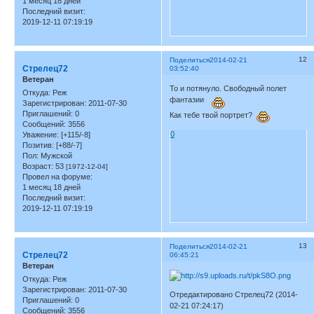
1 месяц 18 дней
Последний визит:
2019-12-11 07:19:19
12
Поделиться
2014-02-21
Стрелец72
03:52:40
Ветеран
То и потянуло. Свободный полет
Откуда:
Реж
фантазии
Зарегистрирован
: 2011-07-30
Приглашений:
0
Как тебе твой портрет?
Сообщений:
3556
0
Уважение:
[+115/-8]
Позитив:
[+88/-7]
Пол:
Мужской
Возраст:
53
[1972-12-04]
Провел на форуме:
1 месяц 18 дней
Последний визит:
2019-12-11 07:19:19
13
Поделиться
2014-02-21
Стрелец72
06:45:21
Ветеран
Откуда:
Реж
Зарегистрирован
: 2011-07-30
Отредактировано Стрелец72 (2014-
Приглашений:
0
02-21 07:24:17)
Сообщений:
3556