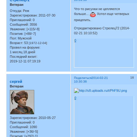
Стрелец72
Ветеран
Что-то рисунки не цепляются
Откуда:
Реж
больше...
Хотел еще четверых
Зарегистрирован
: 2011-07-30
Приглашений:
0
прицепить.
Сообщений:
3556
Отредактировано Стрелец72 (2014-
Уважение:
[+115/-8]
02-21 10:10:52)
Позитив:
[+88/-7]
Пол:
Мужской
0
Возраст:
53
[1972-12-04]
Провел на форуме:
1 месяц 18 дней
Последний визит:
2019-12-11 07:19:19
16
Поделиться
2014-02-21
сергей
10:30:36
Ветеран
0
Зарегистрирован
: 2010-05-27
Приглашений:
0
Сообщений:
1090
Уважение:
[+36/-5]
Позитив:
[+297/-1]