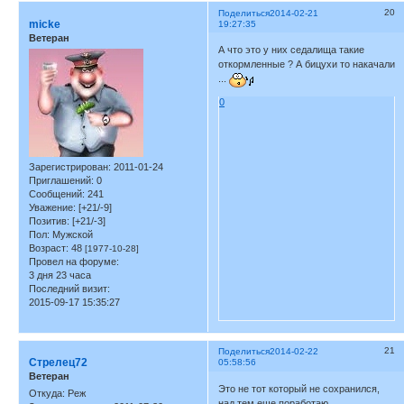
20
Поделиться
2014-02-21
micke
19:27:35
Ветеран
А что это у них седалища такие
откормленные ? А бицухи то накачали
...
0
Зарегистрирован
: 2011-01-24
Приглашений:
0
Сообщений:
241
Уважение:
[+21/-9]
Позитив:
[+21/-3]
Пол:
Мужской
Возраст:
48
[1977-10-28]
Провел на форуме:
3 дня 23 часа
Последний визит:
2015-09-17 15:35:27
21
Поделиться
2014-02-22
Стрелец72
05:58:56
Ветеран
Это не тот который не сохранился,
Откуда:
Реж
над тем еще поработаю.