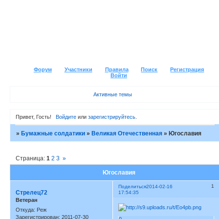
Форум
Участники
Правила
Поиск
Регистрация
Войти
Активные темы
Привет, Гость!
Войдите
или
зарегистрируйтесь
.
»
Бумажные солдатики
»
Великая Отечественная
»
Югославия
Страница:
1
2
3
»
Югославия
1
Поделиться
2014-02-16
Стрелец72
17:54:35
Ветеран
Откуда:
Реж
Зарегистрирован
: 2011-07-30