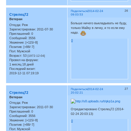
26
Поделиться
2014-02-24
Стрелец72
09:03:53
Ветеран
Больше ничего выкладывать не буду,
Откуда:
Реж
только Майку в личку, и то если ему
Зарегистрирован
: 2011-07-30
надо.
Приглашений:
0
Сообщений:
3556
0
Уважение:
[+115/-8]
Позитив:
[+88/-7]
Пол:
Мужской
Возраст:
53
[1972-12-04]
Провел на форуме:
1 месяц 18 дней
Последний визит:
2019-12-11 07:19:19
27
Поделиться
2014-02-24
Стрелец72
20:02:21
Ветеран
Откуда:
Реж
Зарегистрирован
: 2011-07-30
Отредактировано Стрелец72 (2014-
Приглашений:
0
02-24 20:03:13)
Сообщений:
3556
Уважение:
[+115/-8]
0
Позитив:
[+88/-7]
Пол:
Мужской