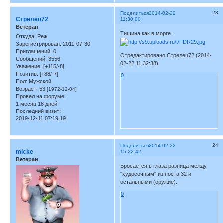
23
Поделиться
2014-02-22
Стрелец72
11:30:00
Ветеран
Тишина как в морге...
Откуда:
Реж
Зарегистрирован
: 2011-07-30
Приглашений:
0
Отредактировано Стрелец72 (2014-
Сообщений:
3556
02-22 11:32:38)
Уважение:
[+115/-8]
Позитив:
[+88/-7]
0
Пол:
Мужской
Возраст:
53
[1972-12-04]
Провел на форуме:
1 месяц 18 дней
Последний визит:
2019-12-11 07:19:19
24
Поделиться
2014-02-22
micke
15:22:42
Ветеран
Бросается в глаза разница между
"худосочным" из поста 32 и
остальными (оружие).
0