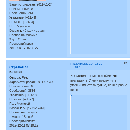
Зарегистрирован
: 2011-01-24
Приглашений:
0
Сообщений:
241
Уважение:
[+21/-9]
Позитив:
[+21/-3]
Пол:
Мужской
Возраст:
48
[1977-10-28]
Провел на форуме:
3 дня 23 часа
Последний визит:
2015-09-17 15:35:27
25
Поделиться
2014-02-22
Стрелец72
17:40:18
Ветеран
Я заметил, только не пойму, что
Откуда:
Реж
подправить. Я ему голову чуть
Зарегистрирован
: 2011-07-30
уменьшил, стало лучше, но все равно
Приглашений:
0
не то.
Сообщений:
3556
Уважение:
[+115/-8]
0
Позитив:
[+88/-7]
Пол:
Мужской
Возраст:
53
[1972-12-04]
Провел на форуме:
1 месяц 18 дней
Последний визит:
2019-12-11 07:19:19