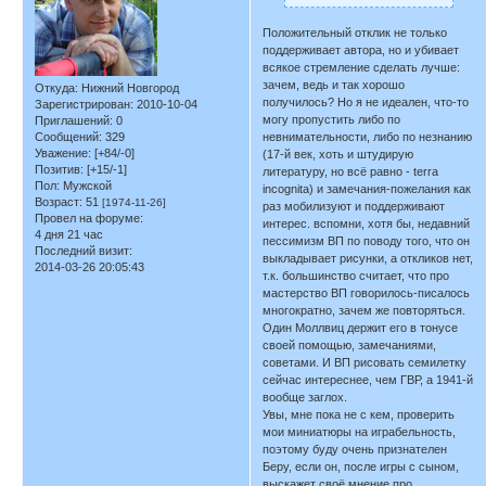
Положительный отклик не только
поддерживает автора, но и убивает
всякое стремление сделать лучше:
зачем, ведь и так хорошо
Откуда:
Нижний Новгород
получилось? Но я не идеален, что-то
Зарегистрирован
: 2010-10-04
могу пропустить либо по
Приглашений:
0
Сообщений:
329
невнимательности, либо по незнанию
Уважение:
[+84/-0]
(17-й век, хоть и штудирую
Позитив:
[+15/-1]
литературу, но всё равно - terra
Пол:
Мужской
incognita) и замечания-пожелания как
Возраст:
51
[1974-11-26]
раз мобилизуют и поддерживают
Провел на форуме:
интерес. вспомни, хотя бы, недавний
4 дня 21 час
пессимизм ВП по поводу того, что он
Последний визит:
выкладывает рисунки, а откликов нет,
2014-03-26 20:05:43
т.к. большинство считает, что про
мастерство ВП говорилось-писалось
многократно, зачем же повторяться.
Один Моллвиц держит его в тонусе
своей помощью, замечаниями,
советами. И ВП рисовать семилетку
сейчас интереснее, чем ГВР, а 1941-й
вообще заглох.
Увы, мне пока не с кем, проверить
мои миниатюры на играбельность,
поэтому буду очень признателен
Беру, если он, после игры с сыном,
выскажет своё мнение про