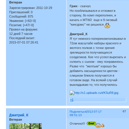
Ветеран
Грин
- скачал.
Зарегистрирован
: 2011-10-29
Но пооблизывался и отложил в
Приглашений:
0
сторону, бо комп переполнен, и
Сообщений:
875
качать к MTW2 еще и 9 гиговый
Уважение:
[+92/-0]
"кингдомс" не решился
.
Позитив:
[+47/-0]
Провел на форуме:
12 дней 7 часов
Дмитрий_К
Последний визит:
Я тут немного поперекомпоновывал в
2015-07-01 07:26:41
72ом масштабе наборы красного и
желтого полков с точки зрения
зрелищности получающихся
солдатиков. Кое что успел вырезать и
склеить с сыном - ему понравилось.
Разве что "желтым" хорошо бы
добавить насыщенности цветом -
слишком блекло получается в
готовом виде. На всякий случай
выкладываю то, что получилось
+1
67
Поделиться
2012-07-17
Дмитрий_К
08:51:13
Ветеран
Отлично!!!