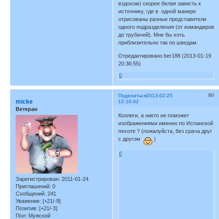
вздохом) скорее белая зависть к
источнику, где в одной манере
отрисованы разные представители
одного подразделения (от командиров
до трубачей). Мне бы хоть
приблизительно так по шведам.
Отредактировано ber188 (2013-01-19
20:36:55)
0
80
Поделиться
2013-02-25
micke
12:10:42
Ветеран
Коллеги, а никто не поможет
изображениями именно по Испанской
пехоте ? (пожалуйста, без срача друг
с другом
)
0
Зарегистрирован
: 2011-01-24
Приглашений:
0
Сообщений:
241
Уважение:
[+21/-9]
Позитив:
[+21/-3]
Пол:
Мужской