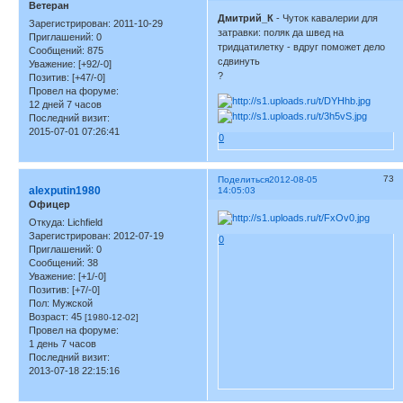
Ветеран
Дмитрий_К
- Чуток кавалерии для
Зарегистрирован
: 2011-10-29
затравки: поляк да швед на
Приглашений:
0
тридцатилетку - вдруг поможет дело
Сообщений:
875
сдвинуть
Уважение:
[+92/-0]
?
Позитив:
[+47/-0]
Провел на форуме:
12 дней 7 часов
Последний визит:
2015-07-01 07:26:41
0
73
Поделиться
2012-08-05
alexputin1980
14:05:03
Офицер
Откуда:
Lichfield
Зарегистрирован
: 2012-07-19
0
Приглашений:
0
Сообщений:
38
Уважение:
[+1/-0]
Позитив:
[+7/-0]
Пол:
Мужской
Возраст:
45
[1980-12-02]
Провел на форуме:
1 день 7 часов
Последний визит:
2013-07-18 22:15:16