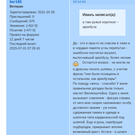
ber188
19:14:34
Ветеран
Зарегистрирован
: 2011-10-29
Иванъ написал(а):
Приглашений:
0
Сообщений:
875
а там ружьё короткое –
Уважение:
[+92/-0]
аркебуза
Позитив:
[+47/-0]
Провел на форуме:
12 дней 7 часов
Да - это я просто не совсем в теме и
Последний визит:
в чердаке памяти углы перепутал -
2015-07-01 07:26:41
ошибочно посчитал мушкет,
вытеснивший аркебузу, более легким
. Остается вопрос - не могли ли
и драгуны носить шлемы, с учетом
фразы "они были оснащены в
остальном, как аркебузиры".
По поводу свиты - спасибо! У меня
правильная догадка была только
насчет Валленштейна. Одно у меня
вызывает сомнения - фигура справа
от него мне скорее напоминает особу
духовного звания - уж очень
сдержанная гамма в одежде и
шапочка типа кардинальской под
шляпой. Еще и рука, скребущая
подбородок, прикрывает вполне
возможный крест. Кстати - и шпаги