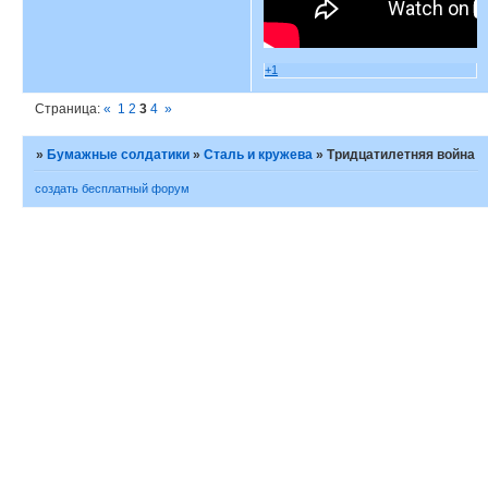
+1
Страница:
«
1
2
3
4
»
»
Бумажные солдатики
»
Сталь и кружева
»
Тридцатилетняя война
создать бесплатный форум