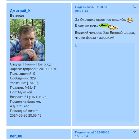
71
Поделиться
2012-07-18
Дмитрий_К
08:03:44
Ветеран
За Охотника огромное спасибо.
В самую точку
Великий человек был Евгений Шварц,
что ни фраза - афоризм!
0
Откуда:
Нижний Новгород
Зарегистрирован
: 2010-10-04
Приглашений:
0
Сообщений:
329
Уважение:
[+84/-0]
Позитив:
[+15/-1]
Пол:
Мужской
Возраст:
51
[1974-11-26]
Провел на форуме:
4 дня 21 час
Последний визит:
2014-03-26 20:05:43
72
Поделиться
2012-08-03
ber188
15:02:24