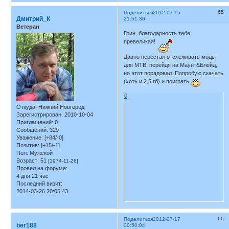
65
Поделиться
2012-07-15
Дмитрий_К
21:51:36
Ветеран
Грин, благодарность тебе
превеликая!
Давно перестал отслеживать моды
для МТВ, перейдя на Маунт&Блейд,
но этот порадовал. Попробую скачать
(хоть и 2,5 гб) и поиграть
0
Откуда:
Нижний Новгород
Зарегистрирован
: 2010-10-04
Приглашений:
0
Сообщений:
329
Уважение:
[+84/-0]
Позитив:
[+15/-1]
Пол:
Мужской
Возраст:
51
[1974-11-26]
Провел на форуме:
4 дня 21 час
Последний визит:
2014-03-26 20:05:43
66
Поделиться
2012-07-17
ber188
00:50:04