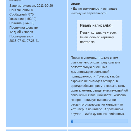
Иванъ
Зарегистрирован
: 2011-10-29
- Да, по зрелищности испанцев
Приглашений:
0
никому не переплюнуть!
Сообщений:
875
Уважение:
[+92/-0]
Позитив:
[+47/-0]
Иванъ написал(а):
Провел на форуме:
12 дней 7 часов
Перья, кстати, не у всех
Последний визит:
были, сейчас картинку
2015-07-01 07:26:41
поставлю
Перья я упомянул только в том
смысле, что эпоха предполагала
обязательную внешнюю
демонстрацию сословной
принадлежности. То есть, как бы
скромно не был одет офицер, в
одежде обязан присутствовать хоть
один элемент, свидетельствующий об
отношении к военной касте. Условно
говоря - если уж ни шпаги, ни
расшитого камзола, ни кирасы - то
хоть перья на шляпе. В противном
случае - либо духовник, либо шпик.
0