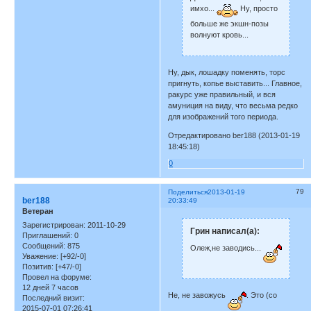
имхо...
Ну, просто
больше же экшн-позы
волнуют кровь...
Ну, дык, лошадку поменять, торс
пригнуть, копье выставить... Главное,
ракурс уже правильный, и вся
амуниция на виду, что весьма редко
для изображений того периода.
Отредактировано ber188 (2013-01-19
18:45:18)
0
79
Поделиться
2013-01-19
ber188
20:33:49
Ветеран
Зарегистрирован
: 2011-10-29
Грин написал(а):
Приглашений:
0
Сообщений:
875
Олеж,не заводись...
Уважение:
[+92/-0]
Позитив:
[+47/-0]
Провел на форуме:
12 дней 7 часов
Не, не завожусь
. Это (со
Последний визит:
2015-07-01 07:26:41