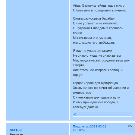
Айда! Валленштейнцы идут мимо!
С боевыми и походными кличами.
Снова разносится барабан
Он не устанет и не умолкнет.
Он угрожает шведам в кровавой
войне.
Мы слышим его, умирая,
мы слышим его, побеждая.
Я иду по улице зигзагами
Не знаю откуда, не знаю зачем
Мы, ландскнехты, рождены ведь для
смерти.
Для этого нас избрали Господь и
герцог
Герцог хорош для Фридланда.
Знать ничего не хочет об империи и
императоре
Он неуязвим для удара и пули
И ему принадлежит победа, а
Габсбург далеко
+1
85
Поделиться
2013-03-01
ber188
22:20:59
Ветеран