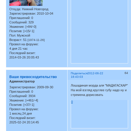
Откуда:
Нижний Новгород
Зарегистрирован
: 2010-10-04
Приглашений:
0
Сообщений:
329
Уважение:
[+84/-0]
Позитив:
[+15/-1]
Пол:
Мужской
Возраст:
51
[1974-11-26]
Провел на форуме:
4 дня 21 час
Последний визит:
2014-03-26 20:05:43
64
Поделиться
2012-06-22
Ваше превосходительство
18:43:03
Администратор
Лошадиная морда аля "МАДАГАСКАР"
Зарегистрирован
: 2009-09-30
На мой взгляд круглее губу надо ну и
Приглашений:
0
стремена дорисовать
Сообщений:
3934
Уважение:
[+461/-4]
0
Позитив:
[+37/-1]
Провел на форуме:
1 месяц 24 дня
Последний визит:
2025-02-24 20:14:45