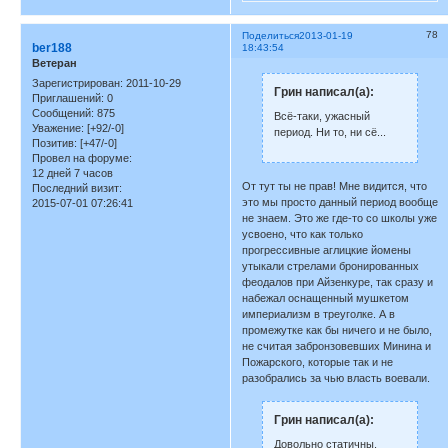
78
Поделиться
2013-01-19
ber188
18:43:54
Ветеран
Зарегистрирован
: 2011-10-29
Грин написал(а):
Приглашений:
0
Сообщений:
875
Всё-таки, ужасный
Уважение:
[+92/-0]
период. Ни то, ни сё...
Позитив:
[+47/-0]
Провел на форуме:
12 дней 7 часов
От тут ты не прав! Мне видится, что
Последний визит:
это мы просто данный период вообще
2015-07-01 07:26:41
не знаем. Это же где-то со школы уже
усвоено, что как только
прогрессивные аглицкие йомены
утыкали стрелами бронированных
феодалов при Айзенкуре, так сразу и
набежал оснащенный мушкетом
империализм в треуголке. А в
промежутке как бы ничего и не было,
не считая забронзовевших Минина и
Пожарского, которые так и не
разобрались за чью власть воевали.
Грин написал(а):
Довольно статичны,