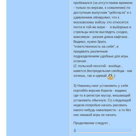
пробежался (за отсутствием времени
- только по верхам, к сожалению) по
доступным выпускам "цейхгауза" и с
удивлением обнаружил, что к
московскому войску это относится
почти в той-же мере - и выборные и
стрельцы могли выглядеть сходно,
максимум - разная длина кафтана .
Видимо, нужно брать
"ответственность на себя", и
придавать различным
подразделениям удобные для игры
отличия .
(С польской пехотой - вообще ,
кажется,беспредельная свобода - как
хочешь, так и одевай
)
3) Наконец смог установить у себя
портейбл версию Корела - видимо
где-то в регистре мусор, мешающий
установить обычную. Со следующей
недели попробую начать рисовать
какого-нибудь кавалериста - а то без
них никакой игры не начать.
Продолжение следует...
0