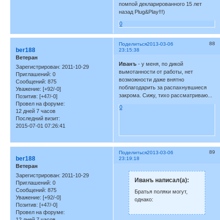
помпой декларированного 15 лет
назад Plug&Play!!!)
0
88
Поделиться
2013-03-06
ber188
23:15:38
Ветеран
Иванъ
- у меня, по дикой
Зарегистрирован
: 2011-10-29
вымотанности от работы, нет
Приглашений:
0
возможности даже внятно
Сообщений:
875
поблагодарить за распахнувшиеся
Уважение:
[+92/-0]
закрома. Сижу, тихо рассматриваю...
Позитив:
[+47/-0]
Провел на форуме:
0
12 дней 7 часов
Последний визит:
2015-07-01 07:26:41
89
Поделиться
2013-03-06
ber188
23:19:18
Ветеран
Зарегистрирован
: 2011-10-29
Иванъ написал(а):
Приглашений:
0
Сообщений:
875
Братья поляки могут,
Уважение:
[+92/-0]
однако:
Позитив:
[+47/-0]
Провел на форуме:
12 дней 7 часов