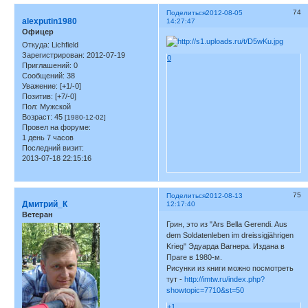
74
Поделиться
2012-08-05
alexputin1980
14:27:47
Офицер
Откуда:
Lichfield
Зарегистрирован
: 2012-07-19
0
Приглашений:
0
Сообщений:
38
Уважение:
[+1/-0]
Позитив:
[+7/-0]
Пол:
Мужской
Возраст:
45
[1980-12-02]
Провел на форуме:
1 день 7 часов
Последний визит:
2013-07-18 22:15:16
75
Поделиться
2012-08-13
Дмитрий_К
12:17:40
Ветеран
Грин, это из "Ars Bella Gerendi. Aus
dem Soldatenleben im dreissigjährigen
Krieg" Эдуарда Вагнера. Издана в
Праге в 1980-м.
Рисунки из книги можно посмотреть
тут -
http://imtw.ru/index.php?
showtopic=7710&st=50
+1