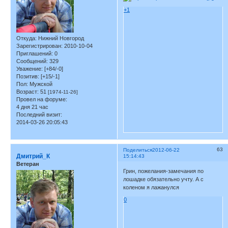
+1
Откуда:
Нижний Новгород
Зарегистрирован
: 2010-10-04
Приглашений:
0
Сообщений:
329
Уважение:
[+84/-0]
Позитив:
[+15/-1]
Пол:
Мужской
Возраст:
51
[1974-11-26]
Провел на форуме:
4 дня 21 час
Последний визит:
2014-03-26 20:05:43
63
Поделиться
2012-06-22
Дмитрий_К
15:14:43
Ветеран
Грин, пожелания-замечания по
лошадке обязательно учту. А с
коленом я лажанулся
0