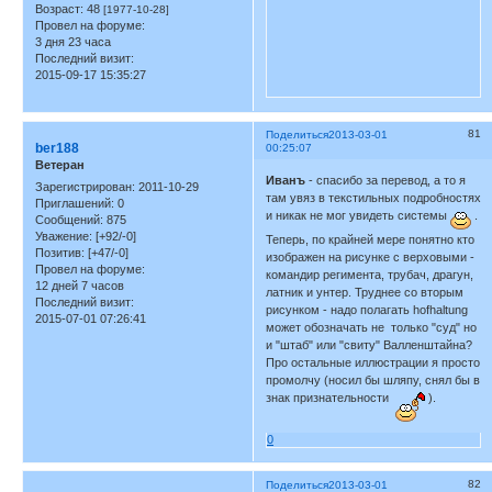
Возраст:
48
[1977-10-28]
Провел на форуме:
3 дня 23 часа
Последний визит:
2015-09-17 15:35:27
81
Поделиться
2013-03-01
ber188
00:25:07
Ветеран
Иванъ
- спасибо за перевод, а то я
Зарегистрирован
: 2011-10-29
там увяз в текстильных подробностях
Приглашений:
0
и никак не мог увидеть системы
.
Сообщений:
875
Уважение:
[+92/-0]
Теперь, по крайней мере понятно кто
Позитив:
[+47/-0]
изображен на рисунке с верховыми -
Провел на форуме:
командир регимента, трубач, драгун,
12 дней 7 часов
латник и унтер. Труднее со вторым
Последний визит:
рисунком - надо полагать hofhaltung
2015-07-01 07:26:41
может обозначать не только "суд" но
и "штаб" или "свиту" Валленштайна?
Про остальные иллюстрации я просто
промолчу (носил бы шляпу, снял бы в
знак признательности
).
0
82
Поделиться
2013-03-01