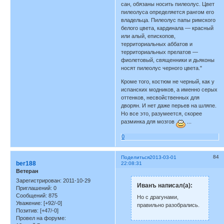
сан, обязаны носить пилеолус. Цвет
пилеолуса определяется рангом его
владельца. Пилеолус папы римского
белого цвета, кардинала — красный
или алый, епископов,
территориальных аббатов и
территориальных прелатов —
фиолетовый, священники и дьяконы
носят пилеолус черного цвета."
Кроме того, костюм не черный, как у
испанских модников, а именно серых
оттенков, несвойственных для
дворян. И нет даже перьев на шляпе.
Но все это, разумеется, скорее
разминка для мозгов
...
0
84
Поделиться
2013-03-01
ber188
22:08:31
Ветеран
Зарегистрирован
: 2011-10-29
Иванъ написал(а):
Приглашений:
0
Сообщений:
875
Но с драгунами,
Уважение:
[+92/-0]
правильно разобрались.
Позитив:
[+47/-0]
Провел на форуме: