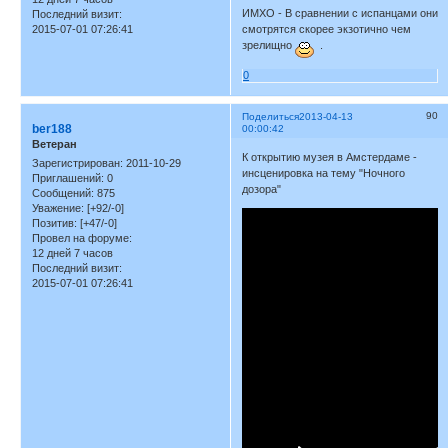
ИМХО - В сравнении с испанцами они
Последний визит:
смотрятся скорее экзотично чем
2015-07-01 07:26:41
зрелищно
.
0
90
Поделиться
2013-04-13
ber188
00:00:42
Ветеран
К открытию музея в Амстердаме -
Зарегистрирован
: 2011-10-29
инсценировка на тему "Ночного
Приглашений:
0
дозора"
Сообщений:
875
Уважение:
[+92/-0]
Позитив:
[+47/-0]
Провел на форуме:
12 дней 7 часов
Последний визит:
2015-07-01 07:26:41