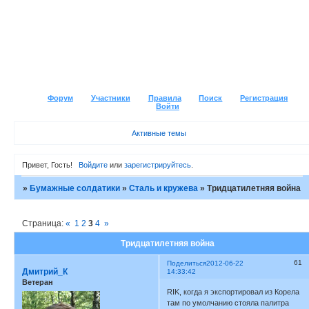
Форум
Участники
Правила
Поиск
Регистрация
Войти
Активные темы
Привет, Гость!
Войдите
или
зарегистрируйтесь
.
»
Бумажные солдатики
»
Сталь и кружева
»
Тридцатилетняя война
Страница:
«
1
2
3
4
»
Тридцатилетняя война
61
Поделиться
2012-06-22
Дмитрий_К
14:33:42
Ветеран
RIK, когда я экспортировал из Корела
там по умолчанию стояла палитра