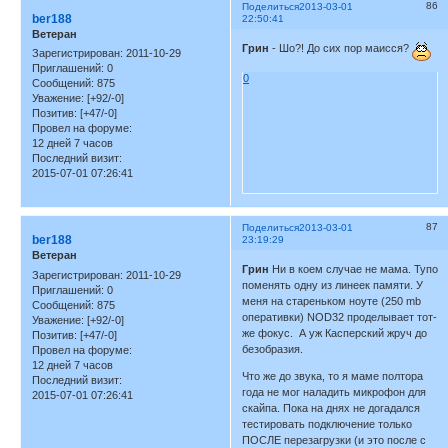
86
Поделиться
2013-03-01
ber188
22:50:41
Ветеран
Грин
- Шо?! До сих пор маисся?
Зарегистрирован
: 2011-10-29
Приглашений:
0
0
Сообщений:
875
Уважение:
[+92/-0]
Позитив:
[+47/-0]
Провел на форуме:
12 дней 7 часов
Последний визит:
2015-07-01 07:26:41
87
Поделиться
2013-03-01
ber188
23:19:29
Ветеран
Грин
Ни в коем случае не мама. Тупо
Зарегистрирован
: 2011-10-29
поменять одну из линеек памяти. У
Приглашений:
0
меня на стареньком ноуте (250 mb
Сообщений:
875
оперативки) NOD32 проделывает тот-
Уважение:
[+92/-0]
же фокус. А уж Касперский жруч до
Позитив:
[+47/-0]
безобразия.
Провел на форуме:
12 дней 7 часов
Что же до звука, то я маме полтора
Последний визит:
года не мог наладить микрофон для
2015-07-01 07:26:41
скайпа. Пока на днях не догадался
тестировать подключение только
ПОСЛЕ перезагрузки (и это после с