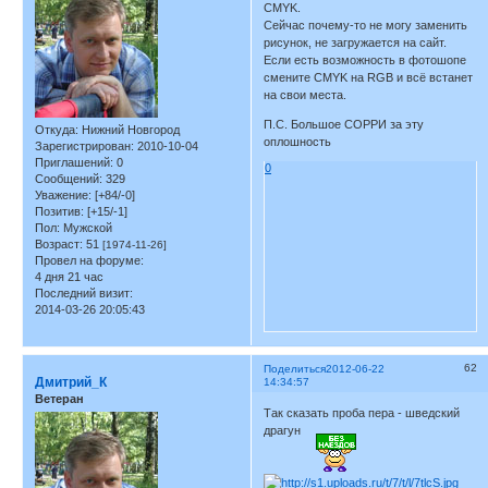
CMYK.
Сейчас почему-то не могу заменить
рисунок, не загружается на сайт.
Если есть возможность в фотошопе
смените CMYK на RGB и всё встанет
на свои места.
П.С. Большое СОРРИ за эту
Откуда:
Нижний Новгород
оплошность
Зарегистрирован
: 2010-10-04
Приглашений:
0
0
Сообщений:
329
Уважение:
[+84/-0]
Позитив:
[+15/-1]
Пол:
Мужской
Возраст:
51
[1974-11-26]
Провел на форуме:
4 дня 21 час
Последний визит:
2014-03-26 20:05:43
62
Поделиться
2012-06-22
Дмитрий_К
14:34:57
Ветеран
Так сказать проба пера - шведский
драгун