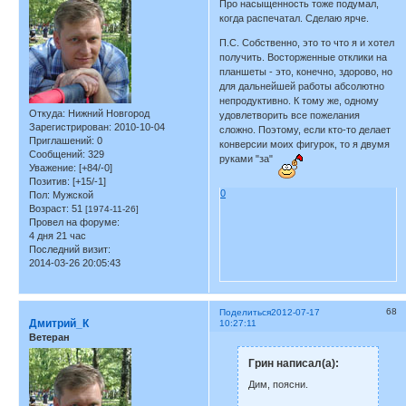
Про насыщенность тоже подумал,
когда распечатал. Сделаю ярче.
П.С. Собственно, это то что я и хотел
получить. Восторженные отклики на
планшеты - это, конечно, здорово, но
для дальнейшей работы абсолютно
непродуктивно. К тому же, одному
Откуда:
Нижний Новгород
удовлетворить все пожелания
Зарегистрирован
: 2010-10-04
сложно. Поэтому, если кто-то делает
Приглашений:
0
конверсии моих фигурок, то я двумя
Сообщений:
329
руками "за"
Уважение:
[+84/-0]
Позитив:
[+15/-1]
0
Пол:
Мужской
Возраст:
51
[1974-11-26]
Провел на форуме:
4 дня 21 час
Последний визит:
2014-03-26 20:05:43
68
Поделиться
2012-07-17
Дмитрий_К
10:27:11
Ветеран
Грин написал(а):
Дим, поясни.