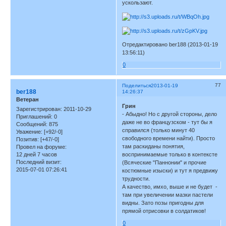
ускользают.
Отредактировано ber188 (2013-01-19
13:56:11)
0
77
Поделиться
2013-01-19
ber188
14:26:37
Ветеран
Грин
Зарегистрирован
: 2011-10-29
- Абыдно! Но с другой стороны, дело
Приглашений:
0
даже не во французском - тут бы я
Сообщений:
875
справился (только минут 40
Уважение:
[+92/-0]
свободного времени найти). Просто
Позитив:
[+47/-0]
там раскиданы понятия,
Провел на форуме:
12 дней 7 часов
воспринимаемые только в контексте
Последний визит:
(Всяческие "Паннонии" и прочие
2015-07-01 07:26:41
костюмные изыски) и тут я предвижу
трудности.
А качество, имхо, выше и не будет -
там при увеличении мазки пастели
видны. Зато позы пригодны для
прямой отрисовки в солдатиков!
0