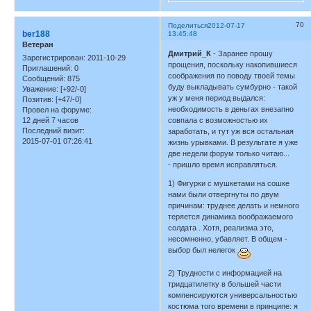
70
Поделиться
2012-07-17
ber188
13:45:48
Ветеран
Дмитрий_К
- Заранее прошу
Зарегистрирован
: 2011-10-29
прощения, поскольку накопившиеся
Приглашений:
0
соображения по поводу твоей темы
Сообщений:
875
буду выкладывать сумбурно - такой
Уважение:
[+92/-0]
уж у меня период выдался:
Позитив:
[+47/-0]
необходимость в деньгах внезапно
Провел на форуме:
12 дней 7 часов
совпала с возможностью их
Последний визит:
заработать, и тут уж вся остальная
2015-07-01 07:26:41
жизнь урывками. В результате я уже
две недели форум только читаю...
- пришло время исправляться.
1) Фигурки с мушкетами на сошке
нами были отвергнуты по двум
причинам: труднее делать и немного
теряется динамика воображаемого
солдата . Хотя, реализма это,
несомненно, убавляет. В общем -
выбор был нелегок
2) Трудности с информацией на
тридцатилетку в большей части
компенсируются универсальностью
костюма того времени в принципе: я