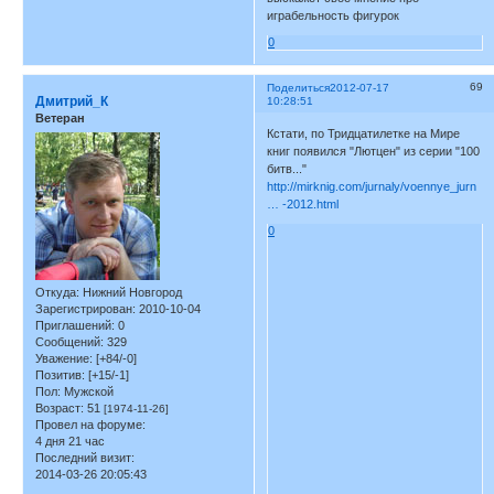
играбельность фигурок
0
69
Поделиться
2012-07-17
Дмитрий_К
10:28:51
Ветеран
Кстати, по Тридцатилетке на Мире
книг появился "Лютцен" из серии "100
битв..."
http://mirknig.com/jurnaly/voennye_jurn
… -2012.html
0
Откуда:
Нижний Новгород
Зарегистрирован
: 2010-10-04
Приглашений:
0
Сообщений:
329
Уважение:
[+84/-0]
Позитив:
[+15/-1]
Пол:
Мужской
Возраст:
51
[1974-11-26]
Провел на форуме:
4 дня 21 час
Последний визит:
2014-03-26 20:05:43