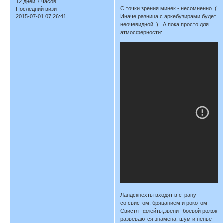
12 дней 7 часов
С точки зрения минек - несомненно. (
Последний визит:
Иначе разница с аркебузирами будет
2015-07-01 07:26:41
неочевидной ). А пока просто для
атмосферности:
Ландскнехты входят в страну –
со свистом, бряцанием и рокотом
Свистят флейты,звенит боевой рожок
развеваются знамена, шум и пенье