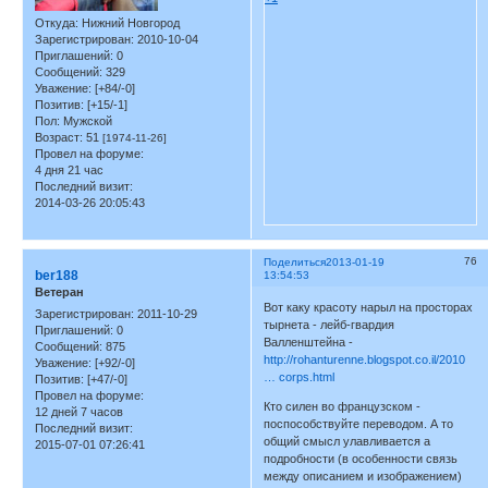
Откуда:
Нижний Новгород
Зарегистрирован
: 2010-10-04
Приглашений:
0
Сообщений:
329
Уважение:
[+84/-0]
Позитив:
[+15/-1]
Пол:
Мужской
Возраст:
51
[1974-11-26]
Провел на форуме:
4 дня 21 час
Последний визит:
2014-03-26 20:05:43
76
Поделиться
2013-01-19
ber188
13:54:53
Ветеран
Вот каку красоту нарыл на просторах
Зарегистрирован
: 2011-10-29
тырнета - лейб-гвардия
Приглашений:
0
Валленштейна -
Сообщений:
875
http://rohanturenne.blogspot.co.il/2010
Уважение:
[+92/-0]
… corps.html
Позитив:
[+47/-0]
Провел на форуме:
Кто силен во французском -
12 дней 7 часов
поспособствуйте переводом. А то
Последний визит:
общий смысл улавливается а
2015-07-01 07:26:41
подробности (в особенности связь
между описанием и изображением)