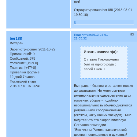
нет!
Отредактировано ber188 (2013-03-01
19:30:16)
0
83
Поделиться
2013-03-01
ber188
21:05:32
Ветеран
Зарегистрирован
: 2011-10-29
Иванъ написал(а):
Приглашений:
0
Сообщений:
875
Оттавио Пикколомини
Уважение:
[+92/-0]
был из одного рода с
Позитив:
[+47/-0]
папой Пием II
Провел на форуме:
12 дней 7 часов
Последний визит:
Вы правы - без книги остается только
2015-07-01 07:26:41
догадываться. Но меня смутило
именно наличие одновременно двух
головных уборов - подобная
нерациональность обычно диктуется
ритуальными соображениями
(скажем, как у наших хасидов). Мне
видится что это скорее пилеолус.
Согласно википедии -
"Все члены Римско-католической
церкви, посвященные в духовный