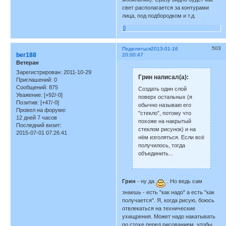
свет располагается за контурами
лица, под подбородком и т.д.
0
503
Поделиться
2013-01-16
ber188
20:00:47
Ветеран
Зарегистрирован
: 2011-10-29
Грин написал(а):
Приглашений:
0
Сообщений:
875
Создать один слой
Уважение:
[+92/-0]
поверх остальных (я
Позитив:
[+47/-0]
обычно называю его
Провел на форуме:
"стекло", потому что
12 дней 7 часов
похоже на накрытый
Последний визит:
стеклом рисунок) и на
2015-07-01 07:26:41
нём изголяться. Если всё
получилось, тогда
объединить...
Грин
- ну да
. Но ведь сам
знаешь - есть "как надо" а есть "как
получается". Я, когда рисую, боюсь
отвлекаться на технические
ухищрения. Может надо накатывать
по стохе перед рисованием, чтобы