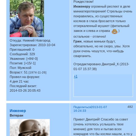
Рождеством!
Инженеру
огромный респект в деле
миниатюротворения! Стрельцы очень
понравились, из существенных
косяков в глаза бросается только
отзеркаленный мушкет (фитильный
замок и слева и справа
)
остальное - отлично!
Откуда:
Нижний Новгород
Грин
, новые миньки будут,
Зарегистрирован
: 2010-10-04
обязательно, но не скоро, увы. Хотя
Приглашений:
0
руки очень чешутся, что-нибудь
Сообщений:
329
сварганить.
Уважение:
[+84/-0]
Позитив:
[+15/-1]
Отредактировано Дмитрий_К (2013-
Пол:
Мужской
01-07 15:37:38)
Возраст:
51
[1974-11-26]
+1
Провел на форуме:
4 дня 21 час
Последний визит:
2014-03-26 20:05:43
482
Поделиться
2013-01-07
Инженер
16:24:33
Ветеран
Привет Дмитрий! Спасибо за совет
(очень хотелось услышать твое
мнение) для того и пытаю всех
комрадов что бы косяки нашли, а то у