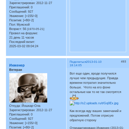
Зарегистрирован
: 2012-11-27
Приглашений:
0
Сообщений:
927
Уважение:
[+155/-0]
Позитив:
[+80/-2]
Пол:
Мужской
Возраст:
56
[1970-05-21]
Провел на форуме:
21 день 11 часов
Последний визит:
2025-03-02 09:04:24
493
Поделиться
2013-01-10
Инженер
18:14:05
Ветеран
Вот еще один, вроде получился
лучше чем предыдущие. Правда
времени потратил значительно
больше. Чтото на его фоне
остальные как то не так смотрятся
Откуда:
Йошкар-Ола
Зарегистрирован
: 2012-11-27
Как всегда жду ваших замечаний и
Приглашений:
0
предложений. Потом отрисую
Сообщений:
927
обратную сторону
Уважение:
[+155/-0]
Позитив:
[+80/-2]
Отредактировано Инженер (2013-01-