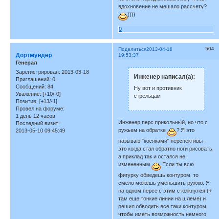
вдохновение не мешало рассчету?
))))
0
504
Поделиться
2013-04-18
Дортмундер
19:53:37
Генерал
Зарегистрирован
: 2013-03-18
Инженер написал(а):
Приглашений:
0
Сообщений:
84
Ну вот и противник
Уважение:
[+10/-0]
стрельцам
Позитив:
[+13/-1]
Провел на форуме:
1 день 12 часов
Инженер перс прикольный, но что с
Последний визит:
ружьем на обратке
? Я это
2013-05-10 09:45:49
называю "косяками" перспективы -
это когда стал обратно ноги рисовать,
а приклад так и остался не
измененным
Если ты всю
фигурку обведешь контуром, то
смело можешь уменьшить ружжо. Я
на одном персе с этим столкнулся (+
там еще тонкие линии на шлеме) и
решил обводить все таки контуром,
чтобы иметь возможность немного