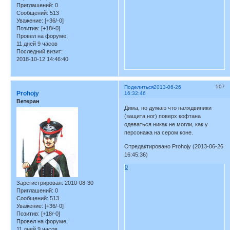
Приглашений:
0
Сообщений:
513
Уважение:
[+36/-0]
Позитив:
[+18/-0]
Провел на форуме:
11 дней 9 часов
Последний визит:
2018-10-12 14:46:40
507
Поделиться
2013-06-26
Prohojy
16:32:46
Ветеран
Дима, но думаю что налядвиники
(защита ног) поверх кофтана
одеваться никак не могли, как у
персонажа на сером коне.
Отредактировано Prohojy (2013-06-26
16:45:36)
0
Зарегистрирован
: 2010-08-30
Приглашений:
0
Сообщений:
513
Уважение:
[+36/-0]
Позитив:
[+18/-0]
Провел на форуме:
11 дней 9 часов