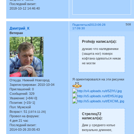
Последний визит:
2018-10-12 14:46:40
508
Поделиться
2013-06-26
Дмитрий_К
17:09:30
Ветеран
Prohojy написал(а):
думаю что налядвиники
(защита ног) поверх
кофтана одеваться никак
не могли
Я ориентировался на эти рисунки
Откуда:
Нижний Новгород
Зарегистрирован
: 2010-10-04
Приглашений:
0
Сообщений:
329
Уважение:
[+84/-0]
Позитив:
[+15/-1]
Пол:
Мужской
Возраст:
51
[1974-11-26]
Стрелец72
Провел на форуме:
написал(а):
4 дня 21 час
Последний визит:
Дим у среднего копье
2014-03-26 20:05:43
визуально длиннее,