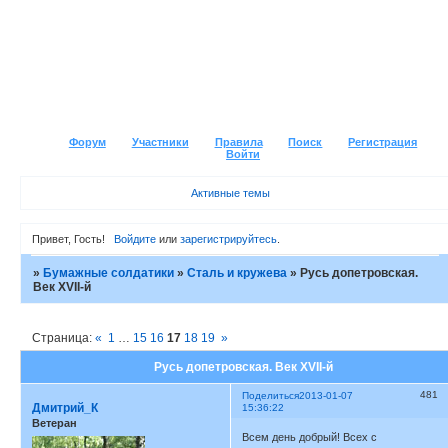
Форум
Участники
Правила
Поиск
Регистрация
Войти
Активные темы
Привет, Гость!
Войдите
или
зарегистрируйтесь
.
»
Бумажные солдатики
»
Сталь и кружева
»
Русь допетровская.
Век XVII-й
Страница:
«
1
…
15
16
17
18
19
»
Русь допетровская. Век XVII-й
481
Поделиться
2013-01-07
Дмитрий_К
15:36:22
Ветеран
Всем день добрый! Всех с