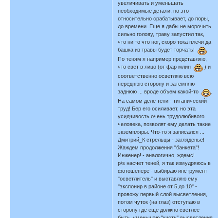
увеличивать и уменьшать
необходимые детали, но это
относительно срабатывает, до поры,
до времени. Еще я дабы не морочить
сильно голову, траву запустил так,
что ни то что ног, скоро тока плечи да
башка из травы будет торчать!
По теням я например представляю,
что свет в лицо (от фар млин
) и
соответственно осветляю всю
переднюю сторону и затемняю
заднюю ... вроде объем какой-то
.
На самом деле тени - титанический
труд! Бер его осиливает, но эта
усидчивость очень трудолюбивого
человека, позволят ему делать такие
экземпляры. Что-то я записался ...
Дмитрий_К стрельцы - загляденье!
Жаждем продолжения "банкета"!
Инженер! - аналогично, ждемс!
p/s насчет теней, я так измудряюсь в
фотошепере - выбираю инструмент
"осветлитель" и выставляю ему
"экспонир в районе от 5 до 10" -
провожу первый слой высветления,
потом чуток (на глаз) отступаю в
сторону где еще должно светлее
быть, уменьшаю "кисть" высветления