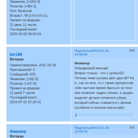
Уважение:
[+155/-0]
Позитив:
[+80/-2]
Пол:
Мужской
Возраст:
56
[1970-05-21]
Провел на форуме:
21 день 11 часов
Последний визит:
2025-03-02 09:04:24
500
Поделиться
2013-01-16
ber188
14:58:04
Ветеран
Инженер
Зарегистрирован
: 2011-10-29
Обалденный янычар!
Приглашений:
0
Вопрос только - что с рубахой?
Сообщений:
875
Почему ниже кушака цвет другой? Ну
Уважение:
[+92/-0]
и , как по мне, то с таким прогрессом
Позитив:
[+47/-0]
тебе настало время браться за тени:
Провел на форуме:
12 дней 7 часов
они позволят задать объем, а заодно
Последний визит:
выделят детали головного убора,
2015-07-01 07:26:41
который сейчас сливается с фоном
(особенно в мелком масштабе).
0
501
Поделиться
2013-01-16
Инженер
15:08:35
Ветеран