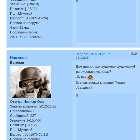
0
Уважение:
[+84/-0]
Позитив:
[+15/-1]
Пол:
Мужской
Возраст:
51
[1974-11-26]
Провел на форуме:
4 дня 21 час
Последний визит:
2014-03-26 20:05:43
510
Поделиться
2013-06-26
Инженер
21:13:35
Ветеран
Дим вопрос как художник художнику!
ты рисовать умеешь?
Шутка
Все как всегда классно! Гусары
обалдеть!!
0
Откуда:
Йошкар-Ола
Зарегистрирован
: 2012-11-27
Приглашений:
0
Сообщений:
927
Уважение:
[+155/-0]
Позитив:
[+80/-2]
Пол:
Мужской
Возраст:
56
[1970-05-21]
Провел на форуме: