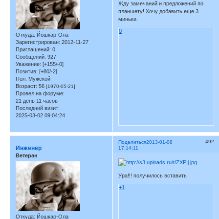
Жду замечаний и предложений по
планшету! Хочу добавить еще 3
миньки.
0
Откуда:
Йошкар-Ола
Зарегистрирован
: 2012-11-27
Приглашений:
0
Сообщений:
927
Уважение:
[+155/-0]
Позитив:
[+80/-2]
Пол:
Мужской
Возраст:
56
[1970-05-21]
Провел на форуме:
21 день 11 часов
Последний визит:
2025-03-02 09:04:24
492
Поделиться
2013-01-08
Инженер
17:14:11
Ветеран
Ура!!! получилось вставить
+1
Откуда:
Йошкар-Ола