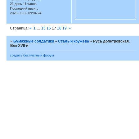
21 день 11 часов
Последний визит:
2025-03-02 09:04:24
Страница:
«
1
…
15
16
17
18
19
»
»
Бумажные солдатики
»
Сталь и кружева
»
Русь допетровская.
Век XVII-й
создать бесплатный форум