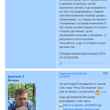
и провожу второй раз, потом
аналогично третий, и где понравится
на том и останавливаюсь с первой
светлой половиной. Наоборт делаю с
затемнением, т.е. сперва инструмент
"затемнение" экспонир маленький (5-
10), потом соответственно отступаю к
стороне где темнее, чуток
увеличиваю экспонир и затемняю - в
результате почти полутона
получаются, а где-то и блики от руки
рисовал так.
Отредактировано Дортмундер (2013-
04-18 20:03:03)
0
505
Поделиться
2013-06-26
Дмитрий_К
15:49:50
Ветеран
Ну раз Андрей Геннадьевич в запале
снёс тему "Речь Посполитая" (ну с
кем не бывает, погорячился
), то
буду противников Московии
выкладывать тоже здесь.