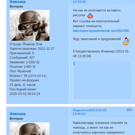
Инженер
12:53:38
Ветеран
Ни как не получается вставить
рисунок
Вот ссылка на окончательный
вариант планшета:
http://www.fayloobmennik.net/2502356
Жду замечаний и предложений
Откуда:
Йошкар-Ола
Зарегистрирован
: 2012-11-27
Отредактировано Инженер (2013-01-
Приглашений:
0
08 13:28:58)
Сообщений:
927
Уважение:
[+155/-0]
0
Позитив:
[+80/-2]
Пол:
Мужской
Возраст:
56
[1970-05-21]
Провел на форуме:
21 день 11 часов
Последний визит:
2025-03-02 09:04:24
491
Поделиться
2013-01-08
Инженер
16:56:54
Ветеран
Кавалергарду огромное спасибо за
помощь, у меня ни как не
получалось картинку прикрепить!