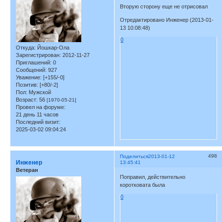
Вторую сторону еще не отрисовал
Отредактировано Инженер (2013-01-
13 10:08:48)
0
Откуда:
Йошкар-Ола
Зарегистрирован
: 2012-11-27
Приглашений:
0
Сообщений:
927
Уважение:
[+155/-0]
Позитив:
[+80/-2]
Пол:
Мужской
Возраст:
56
[1970-05-21]
Провел на форуме:
21 день 11 часов
Последний визит:
2025-03-02 09:04:24
498
Поделиться
2013-01-12
Инженер
13:45:41
Ветеран
Поправил, действительно
коротковата была
0