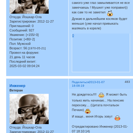
самого уже глаз замыливается не все
замечаешь ! Мушкет уже поправил))
как сам то не заметил
Откуда:
Йошкар-Ола
Думаю в дальнейшем косяков будет
Зарегистрирован
: 2012-11-27
меньше (уже начал привыкать
Приглашений:
0
малякать в кореле)
Сообщений:
927
Уважение:
[+155/-0]
0
Позитив:
[+80/-2]
Пол:
Мужской
Возраст:
56
[1970-05-21]
Провел на форуме:
21 день 11 часов
Последний визит:
2025-03-02 09:04:24
483
Поделиться
2013-01-07
Инженер
18:08:19
Ветеран
Не дождетесь!!!!
Я может быть
только жить начинаю... На пенсию
перехожу.... (Цитата почтальон
Печкин)
И ваще.. меня Игорь зовут
Отредактировано Инженер (2013-01-
Откуда:
Йошкар-Ола
07 18:10:14)
Зарегистрирован
: 2012-11-27