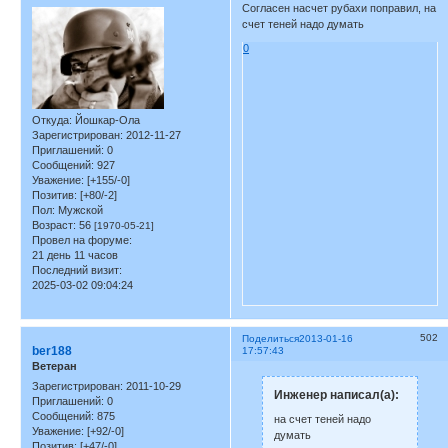
Согласен насчет рубахи поправил, на
счет теней надо думать
0
Откуда:
Йошкар-Ола
Зарегистрирован
: 2012-11-27
Приглашений:
0
Сообщений:
927
Уважение:
[+155/-0]
Позитив:
[+80/-2]
Пол:
Мужской
Возраст:
56
[1970-05-21]
Провел на форуме:
21 день 11 часов
Последний визит:
2025-03-02 09:04:24
502
Поделиться
2013-01-16
ber188
17:57:43
Ветеран
Зарегистрирован
: 2011-10-29
Инженер написал(а):
Приглашений:
0
Сообщений:
875
на счет теней надо
Уважение:
[+92/-0]
думать
Позитив:
[+47/-0]