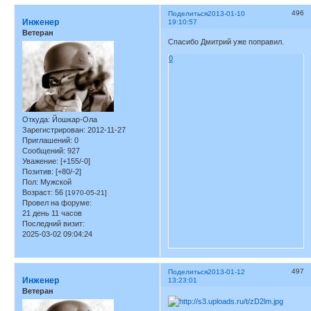
496
Поделиться
2013-01-10
Инженер
19:10:57
Ветеран
Спасибо Дмитрий уже поправил.
0
Откуда:
Йошкар-Ола
Зарегистрирован
: 2012-11-27
Приглашений:
0
Сообщений:
927
Уважение:
[+155/-0]
Позитив:
[+80/-2]
Пол:
Мужской
Возраст:
56
[1970-05-21]
Провел на форуме:
21 день 11 часов
Последний визит:
2025-03-02 09:04:24
497
Поделиться
2013-01-12
Инженер
13:23:01
Ветеран