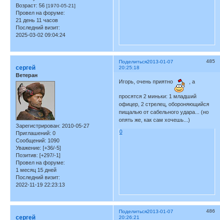
Возраст:
56
[1970-05-21]
Провел на форуме:
21 день 11 часов
Последний визит:
2025-03-02 09:04:24
485
Поделиться
2013-01-07
сергей
20:25:18
Ветеран
Игорь, очень приятно
, а
просятся 2 миньки: 1 младший
офицер, 2 стрелец, обороняющийся
пищалью от сабельного удара... (но
опять же, как сам хочешь...)
Зарегистрирован
: 2010-05-27
0
Приглашений:
0
Сообщений:
1090
Уважение:
[+36/-5]
Позитив:
[+297/-1]
Провел на форуме:
1 месяц 15 дней
Последний визит:
2022-11-19 22:23:13
486
Поделиться
2013-01-07
сергей
20:26:21