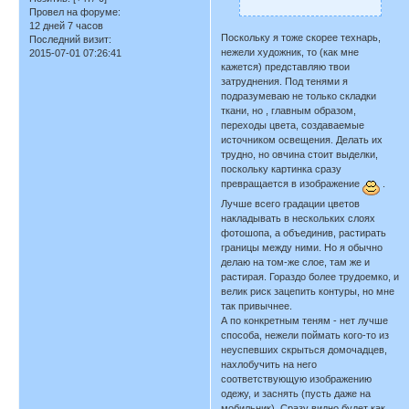
Провел на форуме:
12 дней 7 часов
Поскольку я тоже скорее технарь,
Последний визит:
нежели художник, то (как мне
2015-07-01 07:26:41
кажется) представляю твои
затруднения. Под тенями я
подразумеваю не только складки
ткани, но , главным образом,
переходы цвета, создаваемые
источником освещения. Делать их
трудно, но овчина стоит выделки,
поскольку картинка сразу
превращается в изображение
.
Лучше всего градации цветов
накладывать в нескольких слоях
фотошопа, а объединив, растирать
границы между ними. Но я обычно
делаю на том-же слое, там же и
растирая. Гораздо более трудоемко, и
велик риск зацепить контуры, но мне
так привычнее.
А по конкретным теням - нет лучше
способа, нежели поймать кого-то из
неуспевших скрыться домочадцев,
нахлобучить на него
соответствующую изображению
одежу, и заснять (пусть даже на
мобильник). Сразу видно будет как