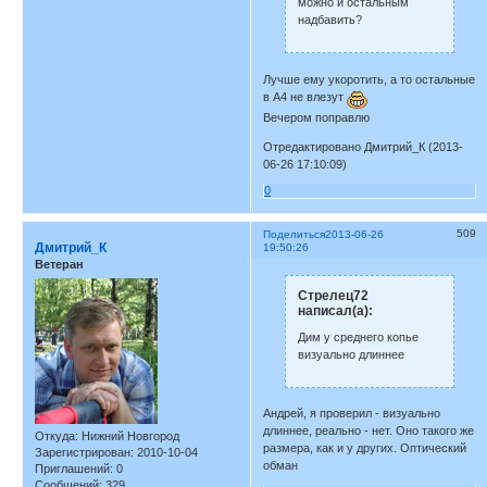
можно и остальным
надбавить?
Лучше ему укоротить, а то остальные
в А4 не влезут
Вечером поправлю
Отредактировано Дмитрий_К (2013-
06-26 17:10:09)
0
509
Поделиться
2013-06-26
Дмитрий_К
19:50:26
Ветеран
Стрелец72
написал(а):
Дим у среднего копье
визуально длиннее
Андрей, я проверил - визуально
длиннее, реально - нет. Оно такого же
Откуда:
Нижний Новгород
размера, как и у других. Оптический
Зарегистрирован
: 2010-10-04
обман
Приглашений:
0
Сообщений:
329