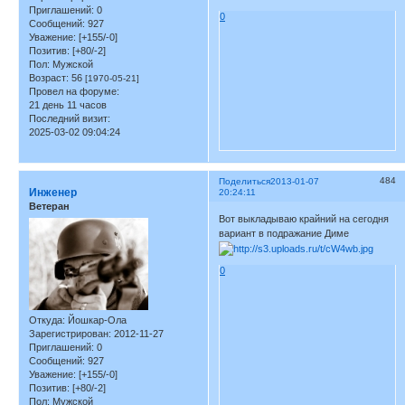
Приглашений:
0
0
Сообщений:
927
Уважение:
[+155/-0]
Позитив:
[+80/-2]
Пол:
Мужской
Возраст:
56
[1970-05-21]
Провел на форуме:
21 день 11 часов
Последний визит:
2025-03-02 09:04:24
484
Поделиться
2013-01-07
Инженер
20:24:11
Ветеран
Вот выкладываю крайний на сегодня
вариант в подражание Диме
0
Откуда:
Йошкар-Ола
Зарегистрирован
: 2012-11-27
Приглашений:
0
Сообщений:
927
Уважение:
[+155/-0]
Позитив:
[+80/-2]
Пол:
Мужской