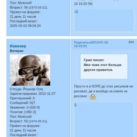
Пол:
Мужской
10 19:20:36)
Возраст:
56
[1970-05-21]
+1
Провел на форуме:
21 день 11 часов
Последний визит:
2025-03-02 09:04:24
494
Поделиться
2013-01-10
Инженер
18:35:55
Ветеран
Грин писал:
Мне тоже этот больше
других нравится.
Просто я в КОРЕ до этих рисунков не
Откуда:
Йошкар-Ола
рисовал, да и вообще на компе не
Зарегистрирован
: 2012-11-27
рисовал
Приглашений:
0
Сообщений:
927
0
Уважение:
[+155/-0]
Позитив:
[+80/-2]
Пол:
Мужской
Возраст:
56
[1970-05-21]
Провел на форуме:
21 день 11 часов
Последний визит: