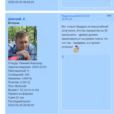
2025-03-02 09:04:24
495
Поделиться
2013-01-10
Дмитрий_К
18:51:22
Ветеран
Вот только бердыш не масштабный
получился. Его бы процентов на 30
уменьшить - древко должно
заканчиваться на уровне плеча. Ну
это так - придирки, а в целом -
отлично!
0
Откуда:
Нижний Новгород
Зарегистрирован
: 2010-10-04
Приглашений:
0
Сообщений:
329
Уважение:
[+84/-0]
Позитив:
[+15/-1]
Пол:
Мужской
Возраст:
51
[1974-11-26]
Провел на форуме:
4 дня 21 час
Последний визит:
2014-03-26 20:05:43