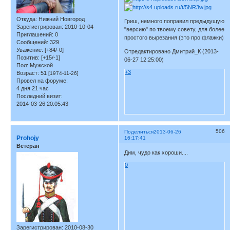
Откуда:
Нижний Новгород
Гриш, немного поправил предыдущую
Зарегистрирован
: 2010-10-04
"версию" по твоему совету, для более
Приглашений:
0
простого вырезания (это про флажки)
Сообщений:
329
Уважение:
[+84/-0]
Отредактировано Дмитрий_К (2013-
Позитив:
[+15/-1]
06-27 12:25:00)
Пол:
Мужской
+3
Возраст:
51
[1974-11-26]
Провел на форуме:
4 дня 21 час
Последний визит:
2014-03-26 20:05:43
506
Поделиться
2013-06-26
Prohojy
16:17:41
Ветеран
Дим, чудо как хороши....
0
Зарегистрирован
: 2010-08-30